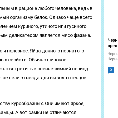
ьным в рационе любого человека, ведь в
мый организму белок. Однако чаще всего
ением куриного, утиного или гусиного
обым деликатесом является мясо фазана.
Черн
вред
но и полезное. Яйца данного пернатого
Черны
ных свойств. Обычно широкое
Черны
жно встретить в осенне-зимний период.
0
 не сели в гнезда для вывода птенцов.
ству курообразных. Они имеют яркое,
самцы. А вот самки не отличаются