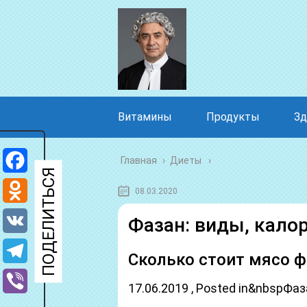
Витамины
Продукты
Зд
Главная
›
Диеты
Facebook
08.03.2020
Odnoklassniki
Фазан: виды, кало
VK
Сколько стоит мясо ф
Telegram
17.06.2019 , Posted in&nbsp
Viber