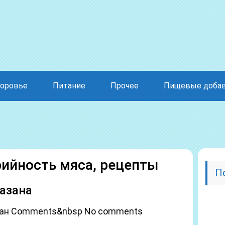
оровье
Питание
Прочее
Пищевые доба
рийность мяса, рецепты
П
азана
Фазан Comments&nbsp No comments