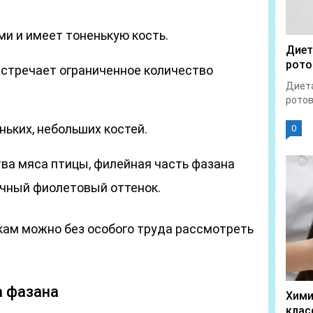
и и имеет тоненькую кость.
Диет
рото
встречает ограниченное количество
Диета
ротов
ньких, небольших костей.
0
тва мяса птицы, филейная часть фазана
чный фиолетовый оттенок.
кам можно без особого труда рассмотреть
а фазана
Хими
клас