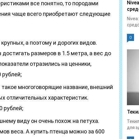
Nive
еристиками все понятно, то породами
сред
ения чаще всего приобретают следующие
Nivea
средс
0
крупных, а поэтому и дорогих видов.
достигать размеров в 1.5 метра, а вес до
показатели отразились на ценники,
 рублей;
а такое многоговорящие название, внешний
ых отличительных характеристик.
0 рублей;
Теки
шнему виду он очень похож на петуха.
Текил
для з
мов веса. А купить птенца можно за 600