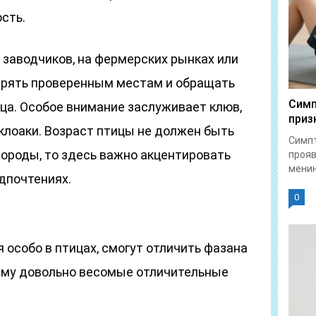
сть.
 заводчиков, на фермерских рынках или
ерять проверенным местам и обращать
Симп
ца. Особое внимание заслуживает клюв,
приз
 клоаки. Возраст птицы не должен быть
Симпт
породы, то здесь важно акцентировать
прояв
менин
дпочтениях.
0
особо в птицах, смогут отличить фазана
сему довольно весомые отличительные