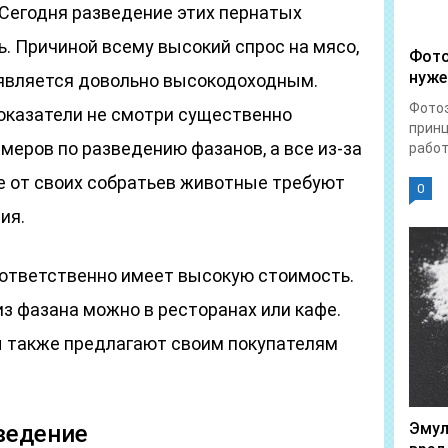
Сегодня разведение этих пернатых
. Причиной всему высокий спрос на мясо,
Фото
нуже
с является довольно высокодоходным.
Фотоэ
оказатели не смотри существенно
прин
меров по разведению фазанов, а все из-за
работ
ие от своих собратьев животные требуют
0
ия.
оответственно имеет высокую стоимость.
з фазана можно в ресторанах или кафе.
ы также предлагают своим покупателям
Эмул
ведение