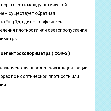
вор, то есть между оптической
ием существует обратная
(Е=lg 1/r, где r – коэффициент
деления плотности или светопропускания
риметры.
оэлектроколориметра ( ФЭК-2 )
назначен для определения концентрации
орах по их оптической плотности или
ия.