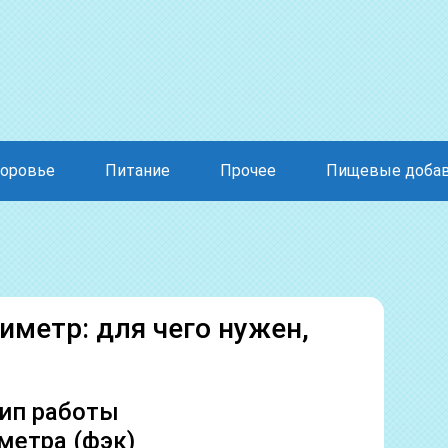
оровье
Питание
Прочее
Пищевые доба
метр: для чего нужен,
ип работы
етра (фэк)