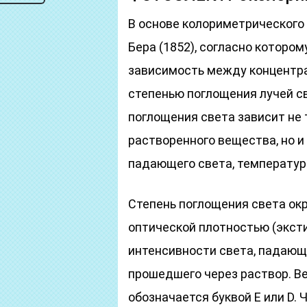
В основе колориметрического
Бера (1852), согласно которо
зависимость между концентра
степенью поглощения лучей с
поглощения света зависит не 
растворенного вещества, но и
падающего света, температур
Степень поглощения света о
оптической плотностью (экст
интенсивности света, падающе
прошедшего через раствор. В
обозначается буквой Е или D.