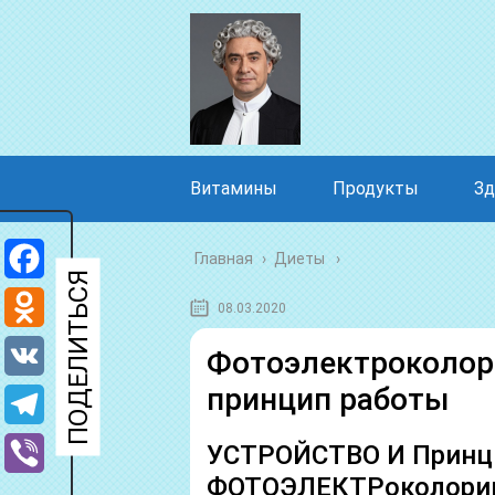
Витамины
Продукты
Зд
Главная
›
Диеты
Facebook
08.03.2020
Odnoklassniki
Фотоэлектроколори
принцип работы
VK
Telegram
УСТРОЙСТВО И Принц
ФОТОЭЛЕКТРоколорим
Viber