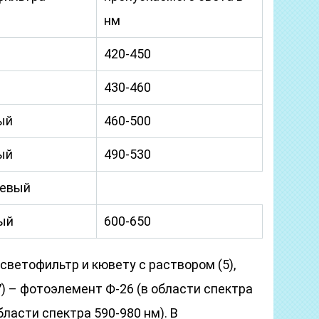
нм
420-450
430-460
ый
460-500
ый
490-530
евый
ый
600-650
светофильтр и кювету с раствором (5),
7) – фотоэлемент Ф-26 (в области спектра
бласти спектра 590-980 нм). В