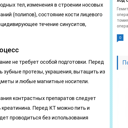
ход 
одных тел, изменения в строении носовых
Гемит
аний (полипов), состояние кости лицевого
опера
томия
рецидивирующее течение синуситов,
опера
0
оцесс
ание не требует особой подготовки. Перед
П
ь зубные протезы, украшения, вытащить из
дметы и любые магнитные носители.
ания контрастных препаратов следует
ь креатинина. Перед КТ можно пить и
удет проводиться без использования