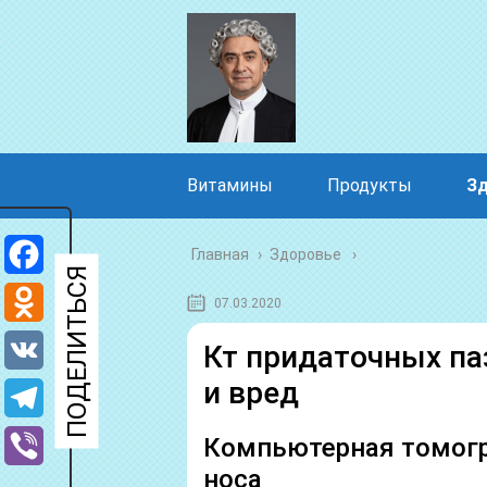
Витамины
Продукты
З
Главная
›
Здоровье
Facebook
07.03.2020
Odnoklassniki
Кт придаточных паз
и вред
VK
Telegram
Компьютерная томогр
носа
Viber