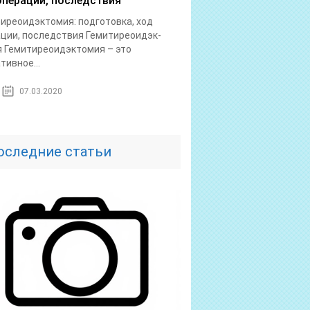
операции, последствия
иреоидэктомия: подготовка, ход
ции, последствия Гемитиреоидэк­
 Гемитиреоидэктомия – это
тивное...
07.03.2020
оследние статьи