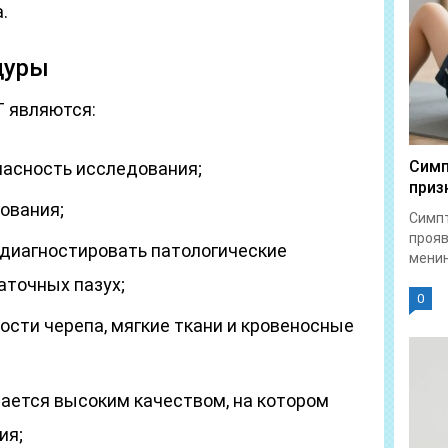
.
дуры
 являются:
Симп
пасность исследования;
приз
ования;
Симпт
прояв
диагностировать патологические
менин
аточных пазух;
0
ости черепа, мягкие ткани и кровеносные
ается высоким качеством, на котором
ия;