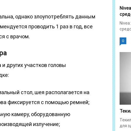
Nive
сред
альна, однако злоупотреблять данным
Nivea
мендуется проводить 1 раз в год, все
средс
я с врачом.
0
ра
 и других участков головы
дке:
иальный стол, шея располагается на
лова фиксируется с помощью ремней;
Теки
ьную камеру, оборудованную
Текил
производящей излучение;
для з