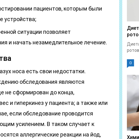
остировании пациентов, которым были
е устройства;
Диет
ренной ситуации позволяет
рото
ия и начать незамедлительное лечение.
Диета
ротов
тва
0
зух носа есть свои недостатки.
ждению обследования являются
ще не сформирован до конца,
ес и гиперкинез у пациента; а также или
чае, если обследование проводится
ющим усилением. В таком случает к
сятся аллергические реакции на йод,
Хими