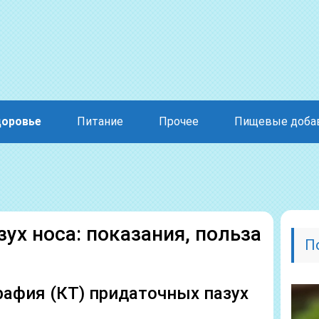
доровье
Питание
Прочее
Пищевые доба
ух носа: показания, польза
П
афия (КТ) придаточных пазух