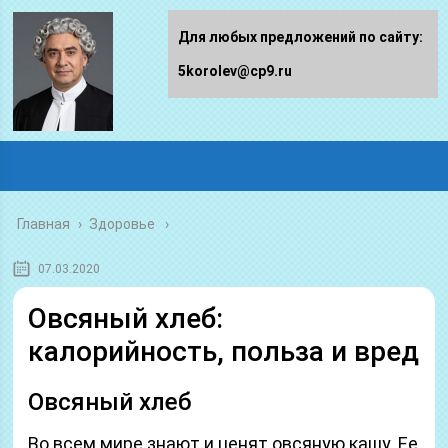
Для любых предложений по сайту:
5korolev@cp9.ru
Главная
›
Здоровье
07.03.2020
Овсяный хлеб:
калорийность, польза и вред
Овсяный хлеб
Во всем мире знают и ценят овсяную кашу. Ее