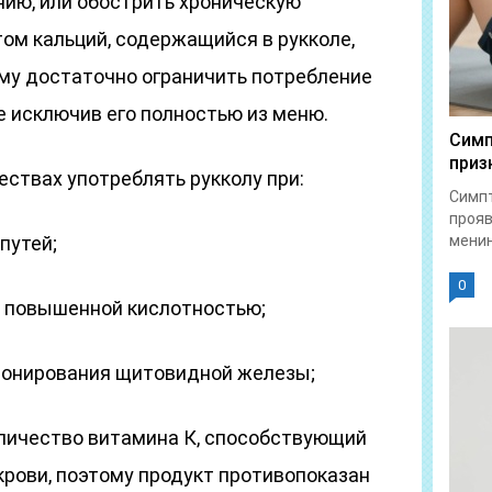
нию, или обострить хроническую
ом кальций, содержащийся в рукколе,
ому достаточно ограничить потребление
не исключив его полностью из меню.
Симп
приз
ествах употреблять рукколу при:
Симпт
прояв
путей;
менин
0
 повышенной кислотностью;
ионирования щитовидной железы;
личество витамина К, способствующий
ови, поэтому продукт противопоказан