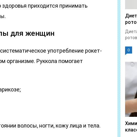
 здоровья приходится принимать
ы.
Диет
рото
олы для женщин
Диета
ротов
 систематическое употребление рокет-
0
ом организме. Руккола помогает
арикозе;
Хими
янии волосы, ногти, кожу лица и тела.
клас