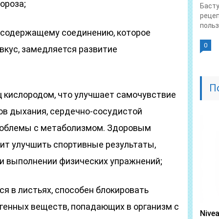
ороза;
Басту
рецеп
польза
осодержащему соединению, которое
0
вкус, замедляется развитие
П
кислородом, что улучшает самочувствие
ов дыхания, сердечно-сосудистой
роблемы с метаболизмом. Здоровым
т улучшить спортивные результаты,
ри выполнении физических упражнений;
я в листьях, способен блокировать
генных веществ, попадающих в организм с
Nive