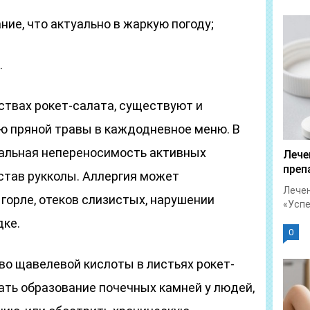
ие, что актуально в жаркую погоду;
.
ствах рокет-салата, существуют и
ю пряной травы в каждодневное меню. В
альная непереносимость активных
Лече
преп
став рукколы. Аллергия может
Лечен
 горле, отеков слизистых, нарушении
«Успет
дке.
0
во щавелевой кислоты в листьях рокет-
ать образование почечных камней у людей,