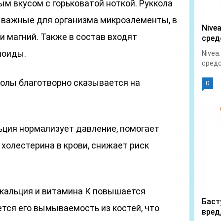
м вкусом с горьковатой ноткой. Руккола
 важные для организма микроэлементы, в
Nive
 и магний. Также в состав входят
сред
ноиды.
Nivea
средс
колы благотворно сказывается на
0
льция нормализует давление, помогает
холестерина в крови, снижает риск
 кальция и витамина К повышается
Баст
тся его вымываемость из костей, что
вред