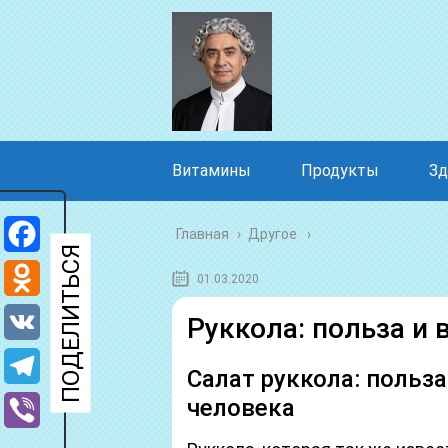
Витамины
Продукты
Зд
Главная
›
Другое
Facebook
01.03.2020
Odnoklassniki
Руккола: польза и
VK
Салат руккола: польза
Telegram
человека
Viber