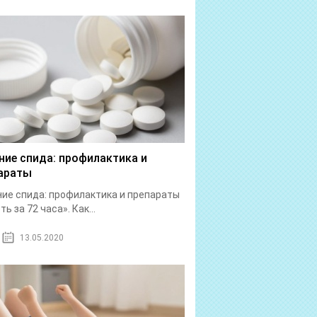
ние спида: профилактика и
араты
ие спида: профилактика и препараты
ь за 72 часа». Как...
13.05.2020