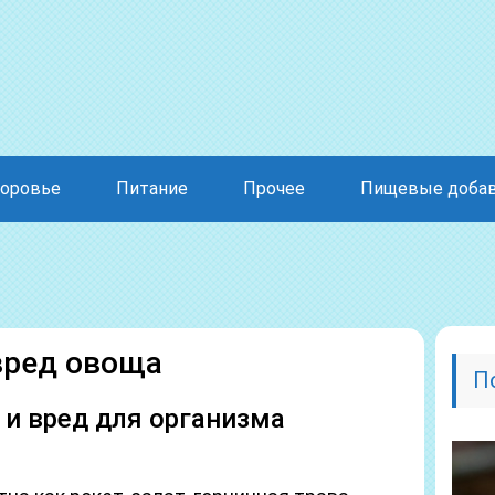
оровье
Питание
Прочее
Пищевые доба
 вред овоща
П
 и вред для организма