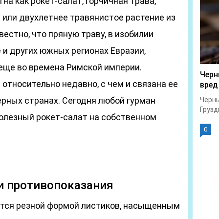
тна как рокет-салат, горчичная трава,
е или двухлетнее травянистое растение из
естно, что пряную траву, в изобилии
и других южных регионах Евразии,
 еще во времена Римской империи.
Черн
 относительно недавно, с чем и связана ее
вред
ерных странах. Сегодня любой гурман
Черны
Грузд
олезный рокет-салат на собственном
0
и противопоказания
ется резной формой листиков, насыщенным