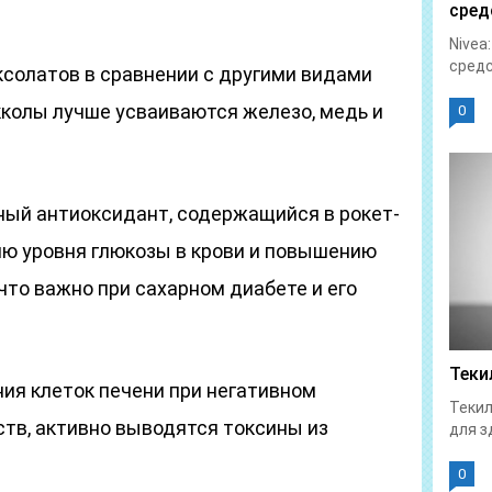
сред
Nivea
средс
ксолатов в сравнении с другими видами
кколы лучше усваиваются железо, медь и
0
ный антиоксидант, содержащийся в рокет-
ию уровня глюкозы в крови и повышению
 что важно при сахарном диабете и его
Теки
ия клеток печени при негативном
Текил
тв, активно выводятся токсины из
для з
0