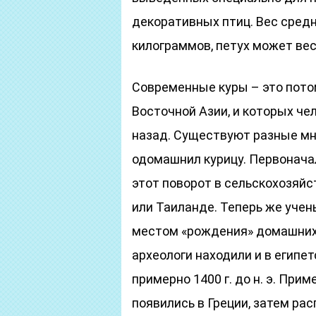
декоративных птиц. Вес средн
килограммов, петух может веси
Современные куры – это потом
Восточной Азии, и которых че
назад. Существуют разные мне
одомашнил курицу. Первонача
этот поворот в сельскохозяйс
или Таиланде. Теперь же учен
местом «рождения» домашних 
археологи находили и в египет
примерно 1400 г. до н. э. При
появились в Греции, затем рас