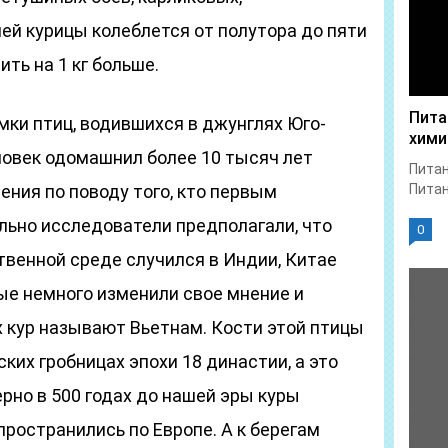
ей курицы колеблется от полутора до пяти
ть на 1 кг больше.
Пита
ки птиц, водившихся в джунглях Юго-
хими
ловек одомашнил более 10 тысяч лет
Питан
ния по поводу того, кто первым
Питан
льно исследователи предполагали, что
0
твенной среде случился в Индии, Китае
ые немного изменили свое мнение и
кур называют Вьетнам. Кости этой птицы
ских гробницах эпохи 18 династии, а это
мерно в 500 годах до нашей эры куры
пространились по Европе. А к берегам