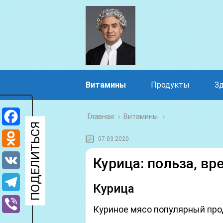
Витамины
Продукты
З
Главная
›
Витамины
Facebook
07.03.2020
Odnoklassniki
Курица: польза, вр
VK
Курица
Telegram
Куриное мясо популярный прод
Viber