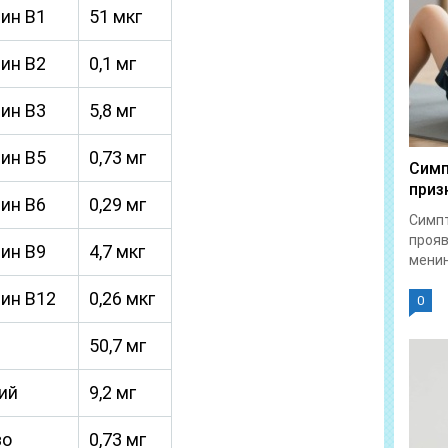
ин В1
51 мкг
ин В2
0,1 мг
ин В3
5,8 мг
ин В5
0,73 мг
Симп
приз
ин В6
0,29 мг
Симпт
прояв
ин В9
4,7 мкг
менин
ин В12
0,26 мкг
0
50,7 мг
ий
9,2 мг
зо
0,73 мг