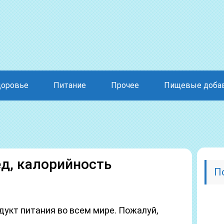
доровье
Питание
Прочее
Пищевые доба
ед, калорийность
П
укт питания во всем мире. Пожалуй,