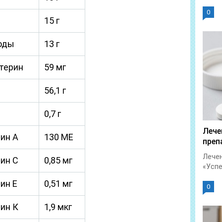
0
15 г
оды
13 г
терин
59 мг
56,1 г
0,7 г
Лече
ин А
130 МЕ
преп
Лечен
ин C
0,85 мг
«Успет
ин Е
0,51 мг
0
ин К
1,9 мкг