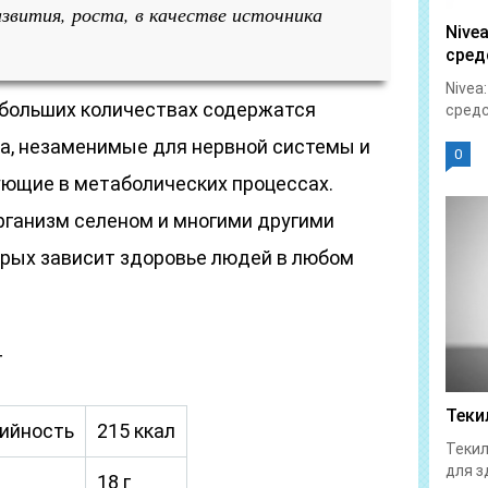
азвития, роста, в качестве источника
Nive
сред
Nivea
в больших количествах содержатся
средс
а, незаменимые для нервной системы и
0
ующие в метаболических процессах.
рганизм селеном и многими другими
рых зависит здоровье людей в любом
г
Теки
ийность
215 ккал
Текил
для з
18 г