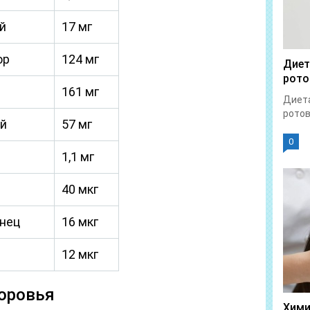
й
17 мг
ор
124 мг
Диет
рото
161 мг
Диета
ротов
й
57 мг
0
1,1 мг
40 мкг
нец
16 мкг
12 мкг
оровья
Хими