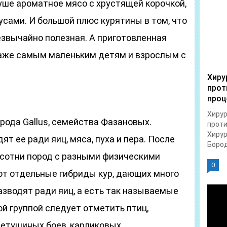
уше ароматное мясо с хрустящей корочкой,
усами. И большой плюс курятины в том, что
резвычайно полезная. А приготовленная
аже самым маленьким детям и взрослым с
Хиру
прот
проц
Хирур
рода Gallus, семейства Фазановых.
проти
Хирур
ят ее ради яиц, мяса, пуха и пера. После
Бород
 сотни пород с разными физическими
0
т отдельные гибриды кур, дающих много
азводят ради яиц, а есть так называемые
й группой следует отметить птиц,
етушиных боев, карликовых,