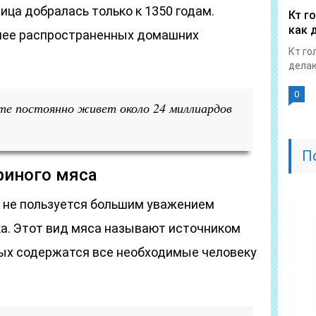
ца добралась только к 1350 годам.
Кт г
как 
олее распространенных домашних
Кт го
делаю
0
ете постоянно живет около 24 миллиардов
П
риного мяса
к не пользуется большим уважением
ка. Этот вид мяса называют источником
рых содержатся все необходимые человеку