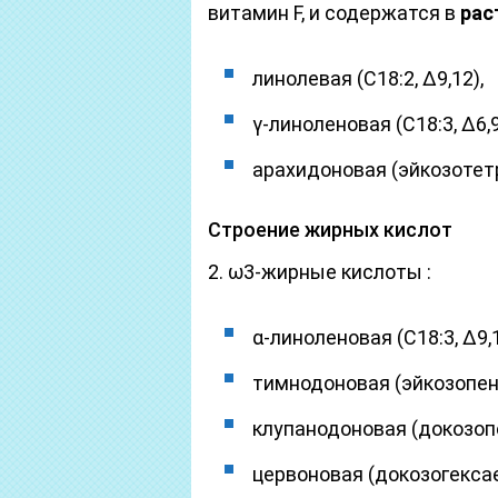
витамин F, и содержатся в
рас
линолевая (С18:2, Δ9,12),
γ-линоленовая (С18:3, Δ6,9
арахидоновая (эйкозотетра
Строение жирных кислот
2. ω3-жирные кислоты :
α-линоленовая (С18:3, Δ9,1
тимнодоновая (эйкозопента
клупанодоновая (докозопен
цервоновая (докозогексаено