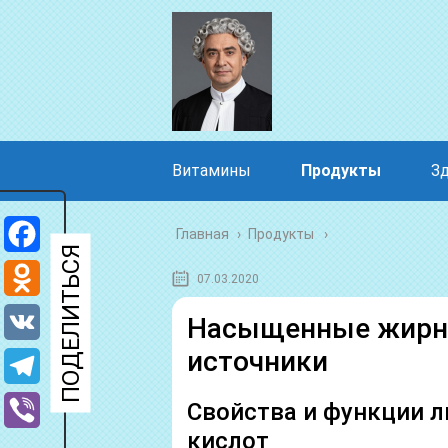
Витамины
Продукты
З
Главная
›
Продукты
Facebook
07.03.2020
Odnoklassniki
Насыщенные жирны
источники
VK
Telegram
Свойства и функции л
кислот
Viber