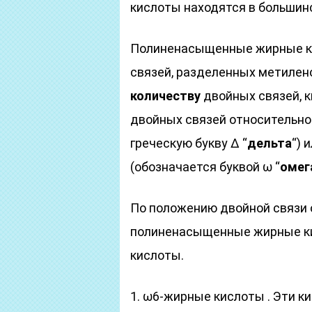
кислоты находятся в большин
Полиненасыщенные жирные ки
связей, разделенных метилено
количеству
двойных связей, 
двойных связей относительно 
греческую букву Δ “
дельта
“) 
(обозначается буквой ω “
омег
По положению двойной связи
полиненасыщенные жирные ки
кислоты.
1. ω6-жирные кислоты . Эти 