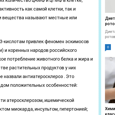
х количество цАМФ и цГМФ в клетке,
тивность как самой клетки, так и
ти вещества называют местные или
Диет
рото
Диета
ротов
3-кислотам привлек феномен эскимосов
0
и) и коренных народов российского
ое потребление животного белка и жира и
тве растительных продуктов у них
е назвали антиатеросклероз . Это
ядом положительных особенностей:
сти атеросклерозом, ишемической
ктом миокарда, инсультом, гипертонией;
Хими
клас