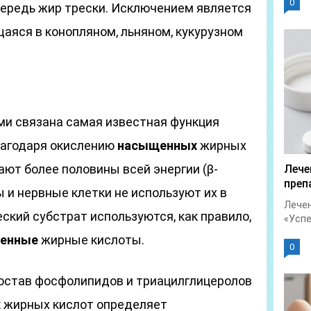
0
чередь жир трески. Исключением является
аяся в конопляном, льняном, кукурузном
ми связана самая известная функция
Благодаря окислению
насыщенных
жирных
ают более половины всей энергии (β-
Лече
преп
ы и нервные клетки не используют их в
Лечен
еский субстрат используются, как правило,
«Успет
енные
жирные кислоты.
0
состав фосфолипидов и триацилглицеролов
х
жирных кислот определяет