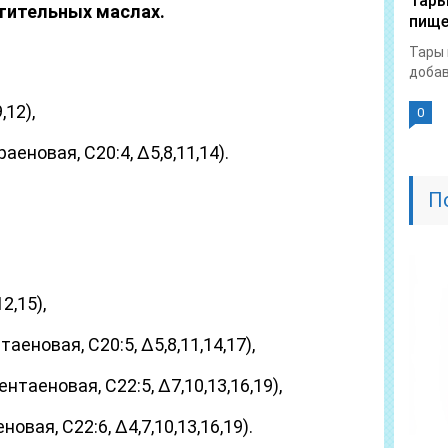
Тары
тительных маслах.
пище
Тары 
добав
,12),
0
еновая, С20:4, Δ5,8,11,14).
П
2,15),
еновая, С20:5, Δ5,8,11,14,17),
таеновая, С22:5, Δ7,10,13,16,19),
вая, С22:6, Δ4,7,10,13,16,19).