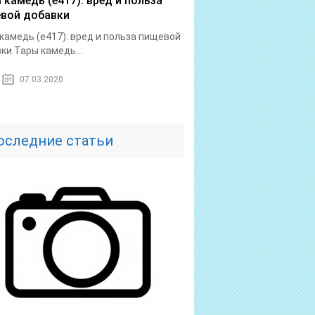
 камедь (е417): вред и польза
вой добавки
камедь (е417): вред и польза пищевой
ки Тары камедь...
07.03.2020
оследние статьи