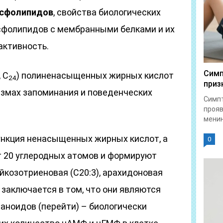
сфолипидов
, свойства биологических
сфолипидов с мембранными белками и их
активность.
Симп
, С
) полиненасыщенных жирных кислот
24
приз
измах запоминания и поведенческих
Симпт
прояв
менин
функция ненасыщенных жирных кислот, а
0
т 20 углеродных атомов и формируют
йкозотриеновая (С20:3), арахидоновая
), заключается в том, что они являются
аноидов (перейти) – биологически