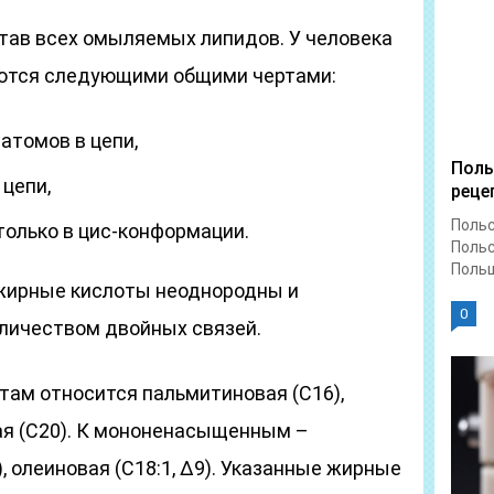
тав всех омыляемых липидов. У человека
ются следующими общими чертами:
атомов в цепи,
Поль
цепи,
реце
Польс
только в цис-конформации.
Польс
Польш
 жирные кислоты неоднородны и
0
оличеством двойных связей.
ам относится пальмитиновая (С16),
вая (С20). К мононенасыщенным –
, олеиновая (С18:1, Δ9). Указанные жирные