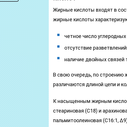
Жирные кислоты входят в сос
жирные кислоты характеризу
четное число углеродных 
отсутствие разветвлений 
наличие двойных связей 
В свою очередь, по строению
различаются длиной цепи и к
К насыщенным жирным кислот
стеариновая (С18) и арахино
пальмитоолеиновая (С16:1, Δ9)