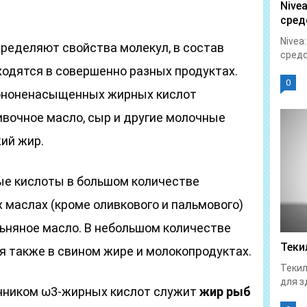
Nive
сред
Nivea
ределяют свойства молекул, в состав
средс
аходятся в совершенно разных продуктах.
0
ононенасыщенных жирных кислот
вочное масло, сыр и другие молочные
жий жир.
 кислоты в большом количестве
 маслах (кроме оливкового и пальмового)
льняное масло. В небольшом количестве
Теки
я также в свином жире и молокопродуктах.
Текил
для з
чником ω3-жирных кислот служит
жир рыб