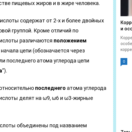
стве пищевых жиров и в жире человека.
слоты содержат от 2-х и более двойных
Корр
и ос
вой группой. Кроме отличий по
Корре
кислоты различаются
положением
особе
корре
начала цепи (обозначается через
или последнего атома углерода цепи
0
а
“).
 относительно
последнего
атома углерода
слоты делят на ω9, ω6 и ω3-жирные
кислоты объединены под названием