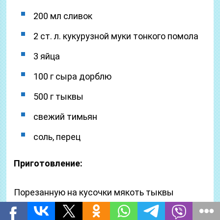
200 мл сливок
2 ст. л. кукурузной муки тонкого помола
3 яйца
100 г сыра дорблю
500 г тыквы
свежий тимьян
соль, перец
Приготовление:
Порезанную на кусочки мякоть тыквы
распределяем по противню, солим и