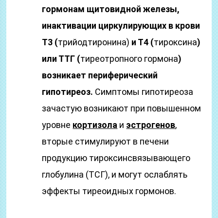
гормонам щитовидной железы,
инактивации циркулирующих в крови
Т3 (
трийодтиронина)
и Т4 (
тироксина
)
или ТТГ (
тиреотропного гормона
)
возникает периферический
гипотиреоз.
Симптомы гипотиреоза
зачастую возникают при повышенном
уровне
кортизола
и
эстрогенов
,
вторые стимулируют в печени
продукцию тироксинсвязывающего
глобулина (ТСГ), и могут ослаблять
эффекты тиреоидных гормонов.