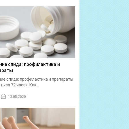
ние спида: профилактика и
араты
ие спида: профилактика и препараты
ь за 72 часа». Как...
13.05.2020