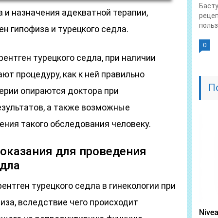
Басту
а и назначения адекватной терапии,
рецеп
польза
ен гипофиза и турецкого седла.
0
рентген турецкого седла, при наличии
ют процедуру, как к ней правильно
П
терии опираются доктора при
езультатов, а также возможные
ения такого обследования человеку.
показания для проведения
едла
ентген турецкого седла в гинекологии при
иза, вследствие чего происходит
Nive