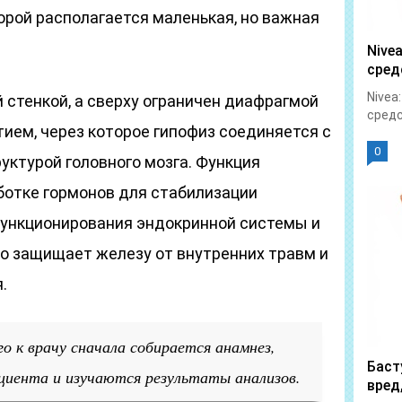
торой располагается маленькая, но важная
Nive
сред
Nivea
 стенкой, а сверху ограничен диафрагмой
средс
ием, через которое гипофиз соединяется с
0
уктурой головного мозга. Функция
ботке гормонов для стабилизации
ункционирования эндокринной системы и
ло защищает железу от внутренних травм и
.
о к врачу сначала собирается анамнез,
Баст
циента и изучаются результаты анализов.
вред