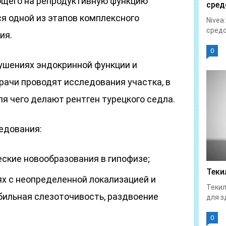
ющего на репродуктивную функцию
сред
я одной из этапов комплексного
Nivea
средс
ия.
0
рушениях эндокринной функции и
рачи проводят исследования участка, в
ля чего делают рентген турецкого седла.
едования:
еские новообразования в гипофизе;
Теки
ях с неопределенной локализацией и
Текил
бильная слезоточивость, раздвоение
для з
0