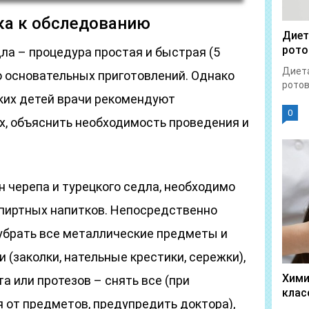
ка к обследованию
Диет
рото
ла – процедура простая и быстрая (5
Диета
о основательных приготовлений. Однако
ротов
ких детей врачи рекомендуют
0
х, объяснить необходимость проведения и
н черепа и турецкого седла, необходимо
спиртных напитков. Непосредственно
убрать все металлические предметы и
 (заколки, нательные крестики, сережки),
Хими
а или протезов – снять все (при
клас
от предметов, предупредить доктора),