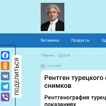
Витамины
Продукты
Зд
Главная
›
Другое
Facebook
16.03.2020
Odnoklassniki
Рентген турецкого
снимков
VK
Telegram
Рентгенография турец
показаниях
Viber