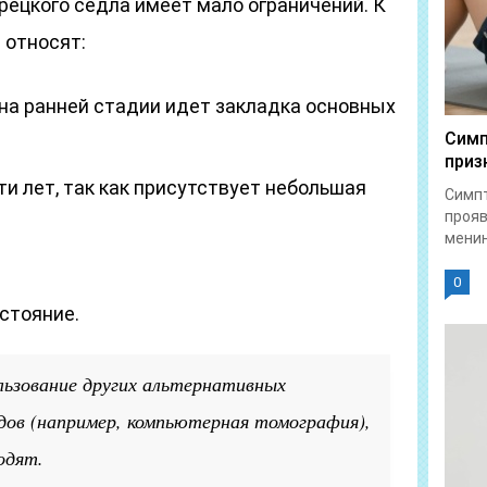
рецкого седла имеет мало ограничений. К
 относят:
 на ранней стадии идет закладка основных
Симп
приз
и лет, так как присутствует небольшая
Симпт
прояв
менин
0
стояние.
льзование других альтернативных
дов (например, компьютерная томография),
одят.