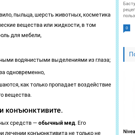
Басту
рецеп
вило, пыльца, шерсть животных, косметика
польза
еские вещества или жидкости, в том
0
роль для мебели,
П
чными водянистыми выделениями из глаза;
за одновременно,
аются, как только пропадает воздействие
го вещества.
и конъюнктивите.
дных средств —
обычный мед
. Его
Nive
и лечении конъюнктивита не только не