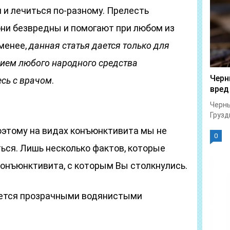
и лечиться по-разному. Прелесть
они безвредны и помогают при любом из
 менее,
данная статья дается только для
ием любого народного средства
Черн
есь с врачом
.
вред
Черны
.
Грузд
оэтому на видах конъюнктивита мы не
0
ься. Лишь несколько фактов, которые
конъюнктивита, с которым Вы столкнулись.
уется прозрачными водянистыми