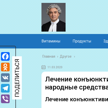
Витамины
Продукты
Зд
Главная
›
Другое
Facebook
11.03.2020
Odnoklassniki
Лечение конъюнкти
народные средств
VK
Telegram
Лечение конъюнктиви
Viber