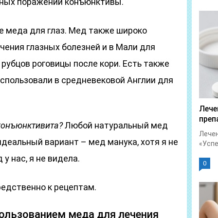
ьных поражений конъюнктивы.
е меда для глаз. Мед также широко
чения глазных болезней и в Мали для
рубцов роговицы после кори. Есть также
использовали в средневековой Англии для
Лече
преп
конъюнктивита?
Любой натуральный мед
Лечен
идеальный вариант – мед манука, хотя я не
«Успет
у нас, я не видела.
0
едственно к рецептам.
ользованием меда для лечения