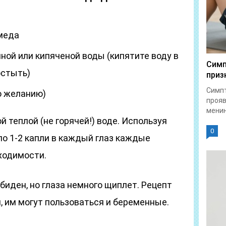
меда
ной или кипяченой воды (кипятите воду в
Симп
остыть)
приз
Симпт
о желанию)
прояв
менин
й теплой (не горячей!) воде. Используя
0
по 1-2 капли в каждый глаз каждые
ходимости.
биден, но глаза немного щиплет. Рецепт
 им могут пользоваться и беременные.