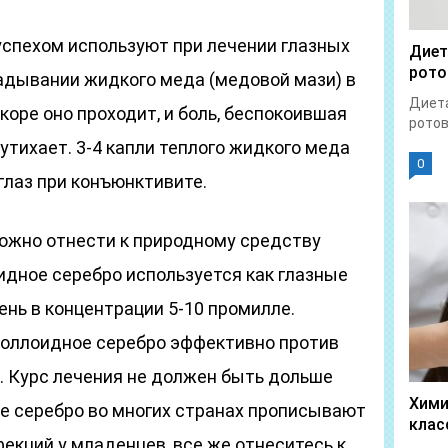
успехом используют при лечении глазных
Диет
рото
ладывании жидкого меда (медовой мази) в
Диета
коре оно проходит, и боль, беспокоившая
ротов
утихает. 3-4 капли теплого жидкого меда
0
глаз при конъюнктивите.
ожно отнести к природному средству
идное серебро используется как глазные
день в концентрации 5-10 промилле.
Коллоидное серебро эффективно против
. Курс лечения не должен быть дольше
Хими
ое серебро во многих странах прописывают
клас
екций у младенцев, все же отнеситесь к