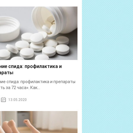
ние спида: профилактика и
араты
ие спида: профилактика и препараты
ь за 72 часа». Как...
13.05.2020