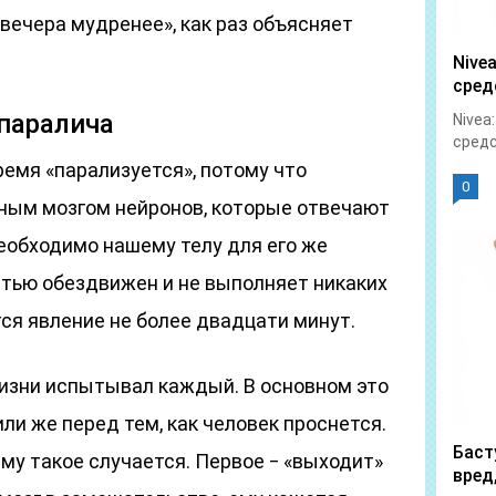
 вечера мудренее», как раз объясняет
Nive
сред
паралича
Nivea
средс
ремя «парализуется», потому что
0
ным мозгом нейронов, которые отвечают
еобходимо нашему телу для его же
стью обездвижен и не выполняет никаких
ся явление не более двадцати минут.
жизни испытывал каждый. В основном это
ли же перед тем, как человек проснется.
Баст
му такое случается. Первое ‒ «выходит»
вред