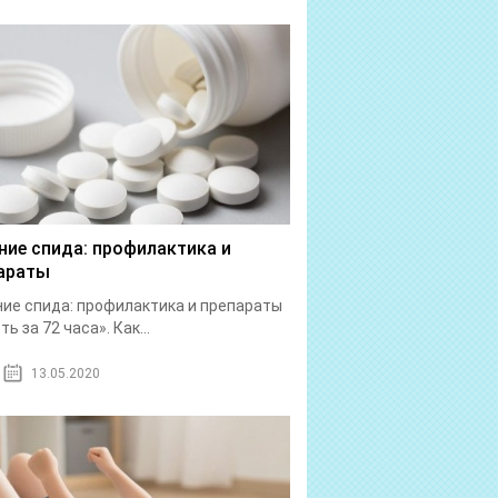
ние спида: профилактика и
араты
ие спида: профилактика и препараты
ь за 72 часа». Как...
13.05.2020