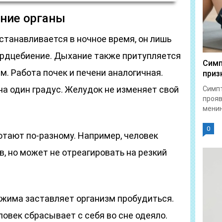
нние органы
останавливается в ночное время, он лишь
сердцебиение. Дыхание также притупляется
Симп
м. Работа почек и печени аналогичная.
приз
а один градус. Желудок не изменяет свой
Симпт
прояв
менин
0
отают по-разному. Например, человек
в, но может не отреагировать на резкий
жима заставляет организм пробудиться.
ловек сбрасывает с себя во сне одеяло.