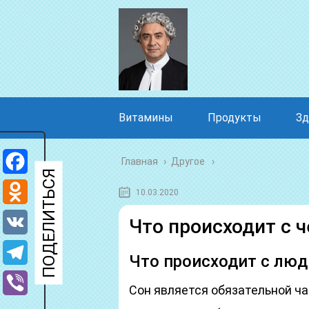
Витамины
Продукты
Зд
Главная
›
Другое
Facebook
10.03.2020
Odnoklassniki
Что происходит с ч
VK
Что происходит с люд
Telegram
Сон является обязательной ча
Viber