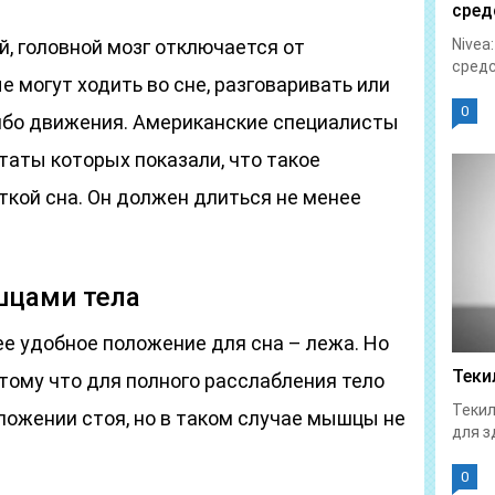
сред
й, головной мозг отключается от
Nivea
средс
е могут ходить во сне, разговаривать или
0
ибо движения. Американские специалисты
таты которых показали, что такое
ткой сна. Он должен длиться не менее
шцами тела
е удобное положение для сна – лежа. Но
Теки
отому что для полного расслабления тело
Текил
ложении стоя, но в таком случае мышцы не
для з
0