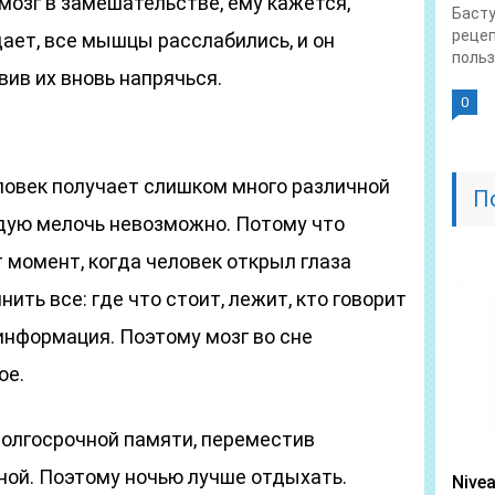
 мозг в замешательстве, ему кажется,
Басту
рецеп
ает, все мышцы расслабились, и он
польза
вив их вновь напрячься.
0
ловек получает слишком много различной
П
дую мелочь невозможно. Потому что
т момент, когда человек открыл глаза
нить все: где что стоит, лежит, кто говорит
 информация. Поэтому мозг во сне
ое.
 долгосрочной памяти, переместив
ой. Поэтому ночью лучше отдыхать.
Nive