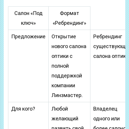
Салон «Под
Формат
ключ»
«Ребрендинг»
Предложение
Открытие
Ребрендинг
нового салона
существующе
оптики с
салона оптики
полной
поддержкой
компании
Линзмастер.
Для кого?
Любой
Владелец
желающий
одного или
развить свой
более салоно