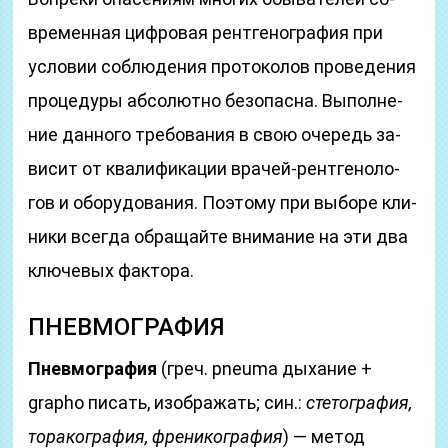
вре­мен­ная циф­ро­вая рент­ге­но­гра­фия при
усло­вии со­блю­де­ния про­то­ко­лов про­ве­де­ния
про­це­ду­ры аб­со­лют­но без­опас­на. Вы­пол­не­
ние дан­но­го тре­бо­ва­ния в свою оче­редь за­
ви­сит от ква­ли­фи­ка­ции вра­чей-рент­ге­но­ло­
гов и обо­ру­до­ва­ния. По­это­му при вы­бо­ре кли­
ни­ки всег­да об­ра­щай­те вни­ма­ние на эти два
клю­че­вых фак­то­ра.
ПНЕВМОГРАФИЯ
Пневмография
(греч. pneuma дыхание +
grapho писать, изображать; син.:
стетография,
торакография, френикография
) — метод