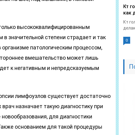
Кт г
как 
Кт го
 только высококвалифицированным
делаю
м в значительной степени страдает и так
0
 организме патологическим процессом,
стороннее вмешательство может лишь
П
едет к негативным и непредсказуемым
опсии лимфоузлов существует достаточно
х врач назначает такую диагностику при
 новообразования, для диагностики
 Также основанием для такой процедуры