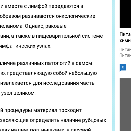
 и вместе с лимфой передаются в
образом развиваются онкологические
меланома. Однако, раковые
Пита
тани, а также в пищеварительной системе
хими
имфатических узлах.
Питан
Питан
аличие различных патологий в самом
0
ию, представляющую собой небольшую
 извлекается для исследования часть
 узел целиком.
ой процедуры материал проходит
озволяющие определить наличие рубцовых
лах на шее, под мышками, в паховой