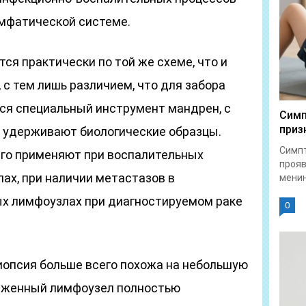
имфатической системе.
ся практически по той же схеме, что и
 с тем лишь различием, что для забора
тся специальный инструмент мандрен, с
Симп
приз
 удерживают биологические образцы.
Симпт
го применяют при воспалительных
прояв
ах, при наличии метастазов в
менин
ных лимфоузлах при диагностируемом раке
0
иопсия больше всего похожа на небольшую
раженный лимфоузел полностью