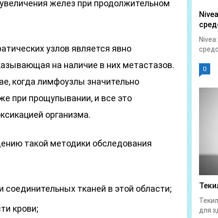
увеличения желез при продолжительном
Nive
сред
Nivea
атических узлов является явно
средс
азывающая на наличие в них метастазов.
0
ае, когда лимфоузлы значительно
же при прощупывании, и все это
ксикацией организма.
дению такой методики обследования
Теки
и соединительных тканей в этой области;
Текил
ти крови;
для з