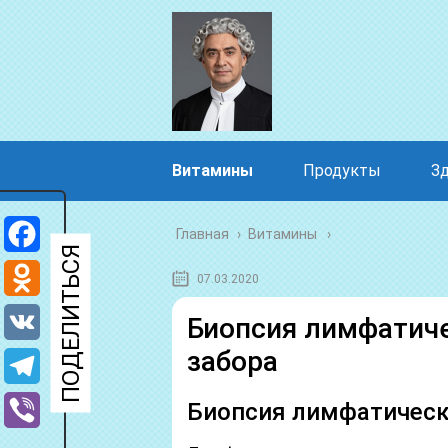
Витамины
Продукты
З
Главная
›
Витамины
Facebook
07.03.2020
Odnoklassniki
Биопсия лимфатиче
забора
VK
Telegram
Биопсия лимфатическ
Viber