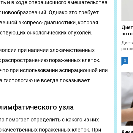
ть и в ходе операционного вмешательства
 новообразований. Однако это требует
венной экспресс-диагностики, которая
Диет
ствующих онкологических опухолей.
рото
Диета
ротов
иопсии при наличии злокачественных
к распространению пораженных клеток.
0
 что при использовании аспирационной или
а гистологию не всегда показывает
 лимфатического узла
а помогает определить с какого из них
окачественных пораженных клеток. При
Хими