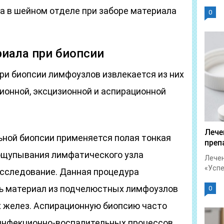
а в шейном отделе при заборе материала
0
иала при биопсии
ри биопсии лимфоузлов извлекается из них
ционной, эксцизионной и аспирационной
Лече
ьной биопсии применяется полая тонкая
преп
рощупывания лимфатического узла
Лечен
«Успет
сследование. Данная процедура
чь материал из подчелюстных лимфоузлов
0
 желез. Аспирационную биопсию часто
инфекционно-воспалительных процессов