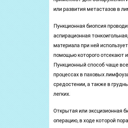
или развития метастазов в л
Пункционная биопсия проводит
аспирационная тонкоигольная,
материала при ней используе
помощью которого отсекают и
Пункционный способ чаще все
процессах в паховых лимфоузл
средостении, а также в груд
легких.
Открытая или эксцизионная б
операцию, в ходе которой по