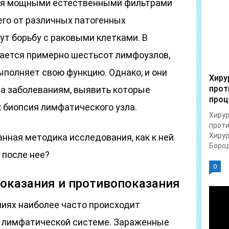
ся мощными естественными фильтрами
его от различных патогенных
ут борьбу с раковыми клетками. В
ается примерно шестьсот лимфоузлов,
ыполняет свою функцию. Однако, и они
Хиру
прот
а заболеваниям, выявить которые
проц
к биопсия лимфатического узла.
Хирур
проти
Хирур
нная методика исследования, как к ней
Бород
 после нее?
0
оказания и противопоказания
ниях наиболее часто происходит
о лимфатической системе. Зараженные