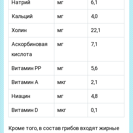
Натрий
мг
6,1
Кальций
мг
4,0
Холин
мг
22,1
Аскорбиновая
мг
7,1
кислота
Витамин РР
мг
5,6
Витамин А
мкг
2,1
Ниацин
мг
4,8
Витамин D
мкг
0,1
Кроме того, в состав грибов входят жирные