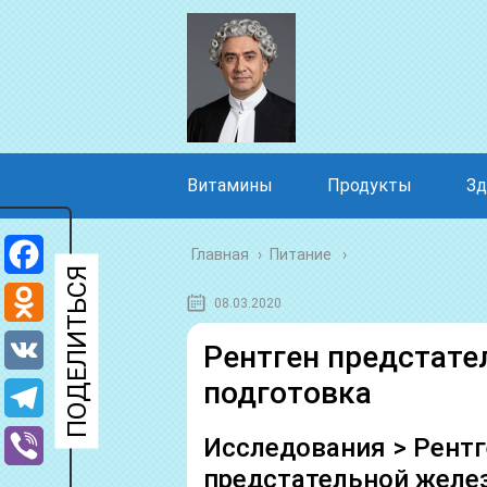
Витамины
Продукты
Зд
Главная
›
Питание
Facebook
08.03.2020
Odnoklassniki
Рентген предстате
подготовка
VK
Telegram
Исследования > Рентг
предстательной желе
Viber