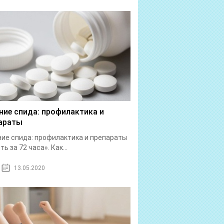
ние спида: профилактика и
араты
ие спида: профилактика и препараты
ь за 72 часа». Как...
13.05.2020