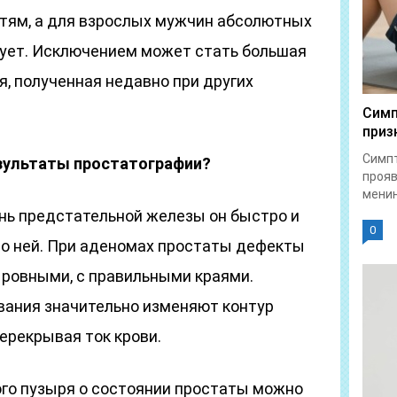
тям, а для взрослых мужчин абсолютных
ует. Исключением может стать большая
я, полученная недавно при других
Симп
приз
Симпт
езультаты простатографии?
прояв
менин
ань предстательной железы он быстро и
0
о ней. При аденомах простаты дефекты
 ровными, с правильными краями.
ания значительно изменяют контур
ерекрывая ток крови.
го пузыря о состоянии простаты можно