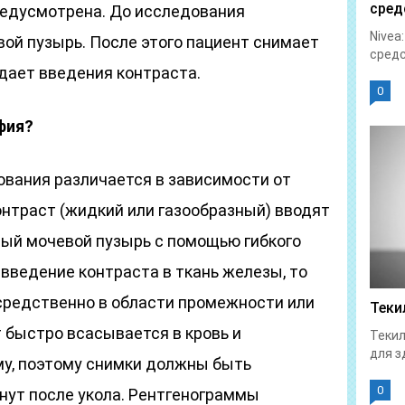
сред
редусмотрена. До исследования
Nivea
ой пузырь. После этого пациент снимает
средс
дает введения контраста.
0
фия?
вания различается в зависимости от
онтраст (жидкий или газообразный) вводят
ый мочевой пузырь с помощью гибкого
 введение контраста в ткань железы, то
редственно в области промежности или
Теки
 быстро всасывается в кровь и
Текил
для з
му, поэтому снимки должны быть
0
нут после укола. Рентгенограммы