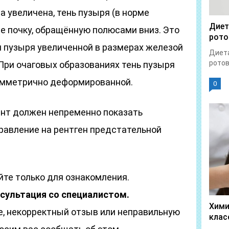
а увеличена, тень пузыря (в норме
Диет
е почку, обращённую полюсами вниз. Это
рото
я пузыря увеличенной в размерах железой
Диета
ротов
При очаговых образованиях тень пузыря
имметрично деформированной.
0
нт должен непременно показать
равление на рентген предстательной
те только для ознакомления.
сультация со специалистом.
Хими
е, некорректный отзыв или неправильную
клас