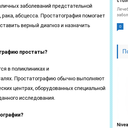
стол
зличных заболеваний предстательной
Лечеб
 рака, абсцесса. Простатография помогает
забол
оставить верный диагноз и назначить
0
П
ографию простаты?
ся в поликлиниках и
талях. Простатографию обычно выполняют
еских центрах, оборудованных специальной
данного исследования.
тографии?
Nive