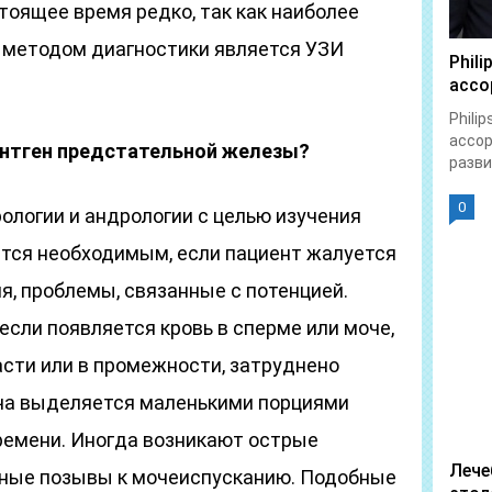
тоящее время редко, так как наиболее
методом диагностики является УЗИ
Phil
ассо
Phili
ассор
рентген предстательной железы?
разви
0
ологии и андрологии с целью изучения
ется необходимым, если пациент жалуется
я, проблемы, связанные с потенцией.
если появляется кровь в сперме или моче,
асти или в промежности, затруднено
ча выделяется маленькими порциями
ремени. Иногда возникают острые
Лече
тные позывы к мочеиспусканию. Подобные