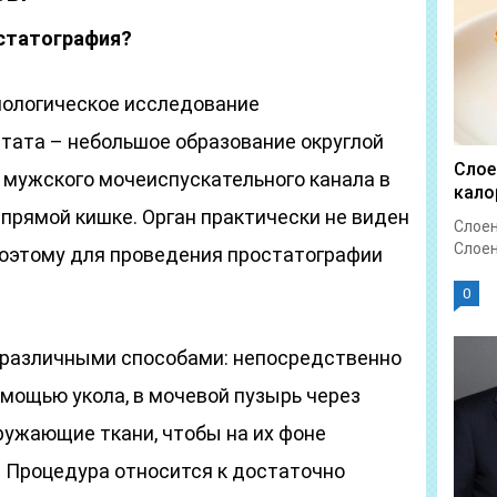
статография?
нологическое исследование
тата – небольшое образование округлой
Слое
 мужского мочеиспускательного канала в
кало
прямой кишке. Орган практически не виден
Слоен
Слоен
поэтому для проведения простатографии
0
 различными способами: непосредственно
мощью укола, в мочевой пузырь через
ружающие ткани, чтобы на их фоне
 Процедура относится к достаточно