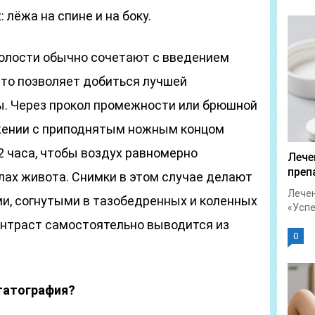
лёжа на спине и на боку.
олости обычно сочетают с введением
что позволяет добиться лучшей
ы. Через прокол промежности или брюшной
ожении с приподнятым ножным концом
2 часа, чтобы воздух равномерно
Лече
преп
лах живота. Снимки в этом случае делают
Лечен
ми, согнутыми в тазобедренных и коленных
«Успет
онтраст самостоятельно выводится из
0
татография?