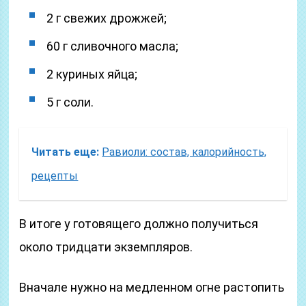
2 г свежих дрожжей;
60 г сливочного масла;
2 куриных яйца;
5 г соли.
Читать еще:
Равиоли: состав, калорийность,
рецепты
В итоге у готовящего должно получиться
около тридцати экземпляров.
Вначале нужно на медленном огне растопить