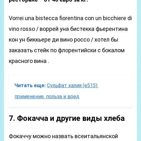
Vorrei una bistecca fiorentina con un bicchiere di
vino rosso / воррей уна бистекка фьерентина
кон ун биккьере ди вино россо / хотел бы
заказать стейк по флорентийски с бокалом
красного вина .
Читать еще:
Сульфат калия (е515):
применение, польза и вред
7. Фокачча и другие виды хлеба
Фокаччу можно назвать всеитальянской