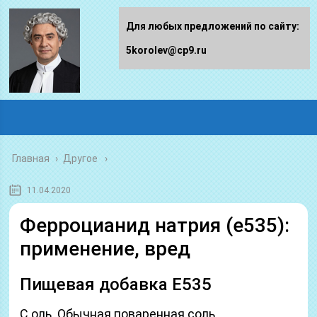
Для любых предложений по сайту:
5korolev@cp9.ru
Главная
›
Другое
11.04.2020
Ферроцианид натрия (е535):
применение, вред
Пищевая добавка Е535
С оль. Обычная поваренная соль