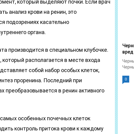
рмент, который выделяют почки. Если врач
ть анализ крови на ренин, это
ся подозрениях касательно
утреннего органа.
Черн
та производится в специальном клубочке.
вред
 который располагается в месте входа
Черны
Черны
дставляет собой набор особых клеток,
0
интез проренина. Последний при
х преобразовывается в ренин активного
 самых особенных почечных клеток
дить контроль притока крови к каждому