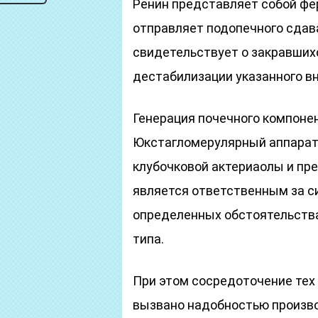
Ренин представляет собой фе
отправляет подопечного сдава
свидетельствует о закравших
дестабилизации указанного вн
Генерация почечного компонен
Юкстагломерулярный аппарат,
клубочковой актериаолы и пре
является ответственным за с
определенных обстоятельства
типа.
При этом сосредоточение тех
вызвано надобностью произво