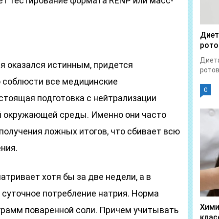
т тестирование формата RENP или масс-
Диет
рото
Диета
я оказался истинным, придется
ротов
 соблюсти все медицинские
0
стоящая подготовка с нейтрализации
й окружающей среды. Именно они часто
олучения ложных итогов, что сбивает всю
ния.
тривает хотя бы за две недели, а в
ь суточное потребление натрия. Норма
Хими
 грамм поваренной соли. Причем учитывать
клас