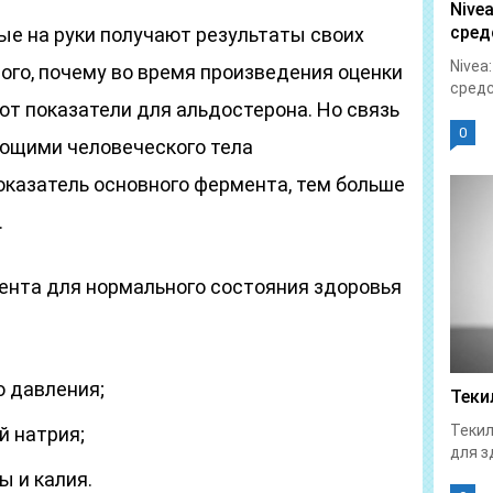
Nive
сред
ые на руки получают результаты своих
Nivea
того, почему во время произведения оценки
средс
т показатели для альдостерона. Но связь
0
ющими человеческого тела
оказатель основного фермента, тем больше
.
ента для нормального состояния здоровья
 давления;
Теки
Текил
й натрия;
для з
ы и калия.