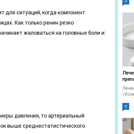
0
т для ситуаций, когда компонент
ицах. Как только ренин резко
ачинает жаловаться на головные боли и:
Лече
преп
Лечен
«Успет
0
амеры давления, то артериальный
док выше среднестатистического