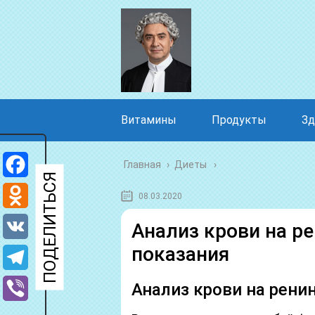
Витамины
Продукты
Зд
Главная
›
Диеты
Facebook
08.03.2020
Odnoklassniki
Анализ крови на ре
показания
VK
Telegram
Анализ крови на рени
Viber