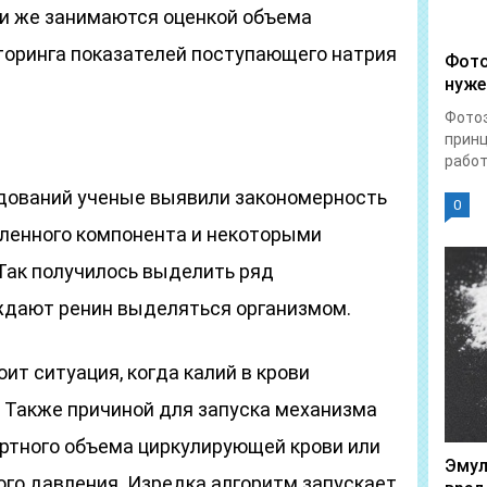
ни же занимаются оценкой объема
оринга показателей поступающего натрия
Фото
нуже
Фотоэ
прин
работ
дований ученые выявили закономерность
0
ленного компонента и некоторыми
Так получилось выделить ряд
ждают ренин выделяться организмом.
ит ситуация, когда калий в крови
. Также причиной для запуска механизма
ртного объема циркулирующей крови или
Эмул
ого давления. Изредка алгоритм запускает