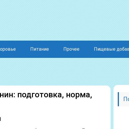
оровье
Питание
Прочее
Пищевые доба
нин: подготовка, норма,
П
н