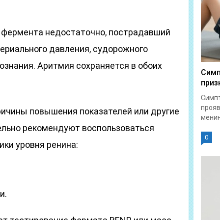
а фермента недостаточно, пострадавший
териального давления, судорожного
ознания. Аритмия сохраняется в обоих
Симп
приз
Симпт
прояв
ичины повышения показателей или другие
менин
ельно рекомендуют воспользоваться
0
ики уровня ренина:
и.