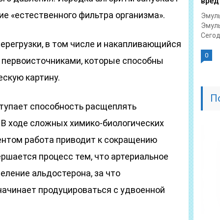
вред
е «естественного фильтра организма».
Эмуль
Эмуль
Сегод
ерегрузки, в том числе и накапливающийся
0
 первоисточниками, которые способны
ескую картину.
П
тупает способность расщеплять
 В ходе сложных химико-биологических
ентом работа приводит к сокращению
ршается процесс тем, что артериальное
еление альдостерона, за что
начинает продуцироваться с удвоенной