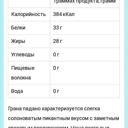
граммах продукта, грамм
Калорийность
384 кКал
Белки
33 г
Жиры
28 г
Углеводы
0 г
Пищевые
0 г
волокна
Вода
0 г
Грана падано характеризуется слегка
солоноватым пикантным вкусом с заметным
ореховым послевкусием. Чаще всего сыр