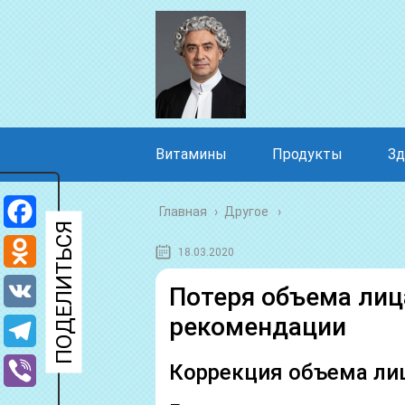
Витамины
Продукты
Зд
Главная
›
Другое
Facebook
18.03.2020
Odnoklassniki
Потеря объема лиц
рекомендации
VK
Telegram
Коррекция объема ли
Viber