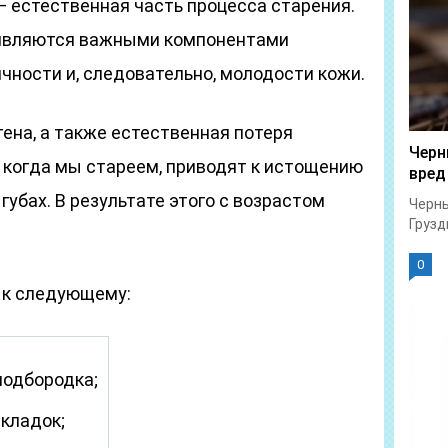
— естественная часть процесса старения.
 являются важными компонентами
ичности и, следовательно, молодости кожи.
ена, а также естественная потеря
Черн
 когда мы стареем, приводят к истощению
вред
 губах. В результате этого с возрастом
Черны
Грузд
0
 к следующему:
подбородка;
кладок;