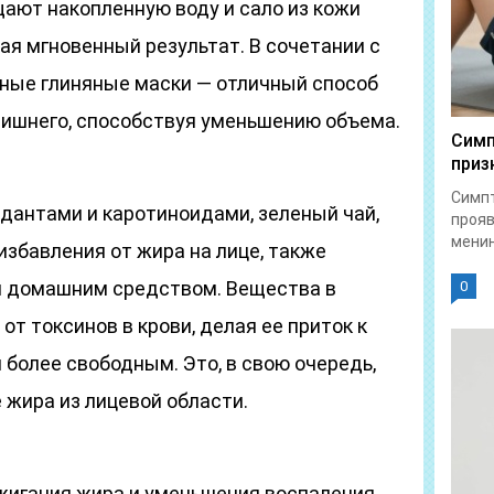
щают накопленную воду и сало из кожи
ая мгновенный результат. В сочетании с
ные глиняные маски — отличный способ
лишнего, способствуя уменьшению объема.
Симп
приз
Симпт
антами и каротиноидами, зеленый чай,
прояв
менин
избавления от жира на лице, также
 домашним средством. Вещества в
0
от токсинов в крови, делая ее приток к
 более свободным. Это, в свою очередь,
 жира из лицевой области.
игания жира и уменьшения воспаления.