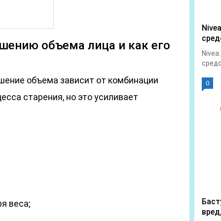
Nive
сред
шению объема лица и как его
Nivea
средс
шение объема зависит от комбинации
0
цесса старения, но это усиливает
Баст
я веса;
вред