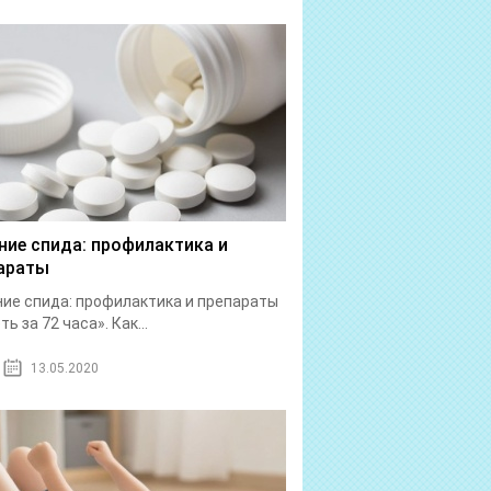
ние спида: профилактика и
араты
ие спида: профилактика и препараты
ь за 72 часа». Как...
13.05.2020