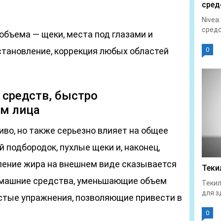
сред
Nivea
средс
объема — щеки, места под глазами и
становление, коррекция любых областей
0
 средств, быстро
м лица
иво, но также серьезно влияет на общее
 подбородок, пухлые щеки и, наконец,
ление жира на внешнем виде сказывается
Теки
омашние средства, уменьшающие объем
Текил
для з
ростые упражнения, позволяющие привести в
0