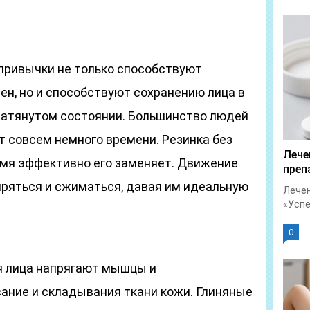
привычки не только способствуют
ен, но и способствуют сохранению лица в
 натянутом состоянии. Большинство людей
т совсем немного времени. Резинка без
Лече
емя эффективно его заменяет. Движение
преп
ряться и сжиматься, давая им идеальную
Лечен
«Успет
0
я лица напрягают мышцы и
ние и складывания ткани кожи. Глиняные