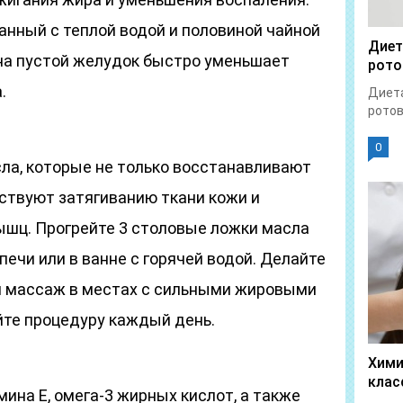
анный с теплой водой и половиной чайной
Диет
на пустой желудок быстро уменьшает
рото
.
Диета
ротов
0
а, которые не только восстанавливают
бствуют затягиванию ткани кожи и
шц. Прогрейте 3 столовые ложки масла
печи или в ванне с горячей водой. Делайте
 массаж в местах с сильными жировыми
те процедуру каждый день.
Хими
клас
ина Е, омега-3 жирных кислот, а также