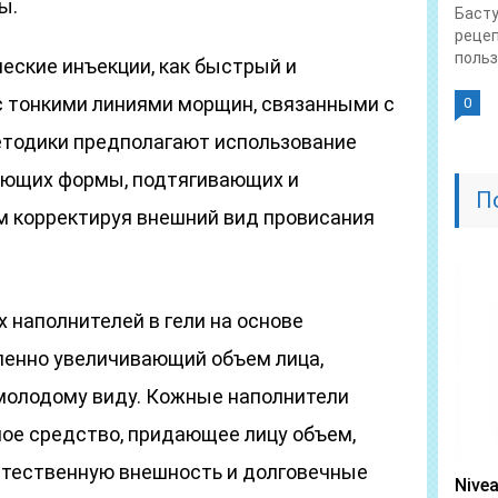
ы.
Басту
рецеп
польза
еские инъекции, как быстрый и
 тонкими линиями морщин, связанными с
0
етодики предполагают использование
яющих формы, подтягивающих и
П
 корректируя внешний вид провисания
 наполнителей в гели на основе
ленно увеличивающий объем лица,
молодому виду. Кожные наполнители
ое средство, придающее лицу объем,
тественную внешность и долговечные
Nive