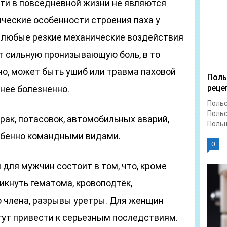
ти в повседневной жизни не являются
ческие особенности строения паха у
 любые резкие механические воздействия
т сильную пронизывающую боль, в то
но, может быть ушиб или травма паховой
Поль
реце
енее болезненно.
Польс
Польс
рак, потасовок, автомобильных аварий,
Польш
собенно командными видами.
0
для мужчин состоит в том, что, кроме
икнуть гематома, кровоподтёк,
о члена, разрывы уретры. Для женщин
гут привести к серьезным последствиям.