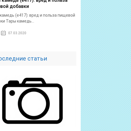
 камедь (е417): вред и польза
вой добавки
камедь (е417): вред и польза пищевой
ки Тары камедь...
07.03.2020
оследние статьи