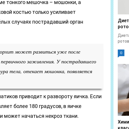
ме тонкого мешочка – мошонки, а
ковой костью только усиливает
Диет
лых случаях пострадавший орган
рото
Диета
ротов
орхит может развиться уже после
0
 первичного заживления. У пострадавшего
ра тела, отекает мошонка, появляется
.
тиков приводит к развороту яичка. Если
ляет более 180 градусов, в яичке
и может начаться некроз ткани.
Хими
клас