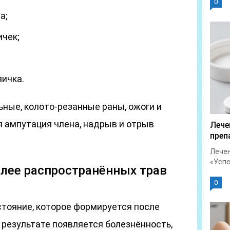
0
а;
ичек;
яичка.
ные, колото-резанные раны, ожоги и
 ампутация члена, надрыв и отрыв
Лече
преп
Лечен
«Успет
лее распространённых трав
0
тояние, которое формируется после
В результате появляется болезнённость,