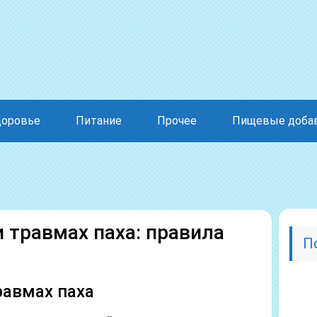
доровье
Питание
Прочее
Пищевые доба
 травмах паха: правила
П
равмах паха