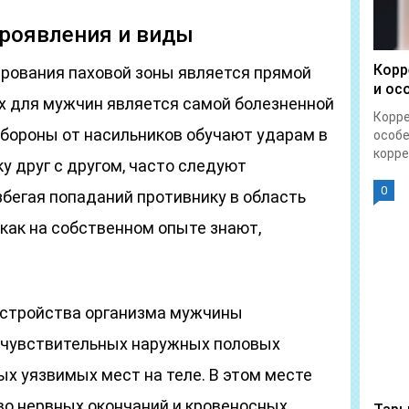
проявления и виды
Корр
рования паховой зоны является прямой
и ос
ах для мужчин является самой болезненной
Корре
обороны от насильников обучают ударам в
особе
корре
ку друг с другом, часто следуют
0
избегая попаданий противнику в область
 как на собственном опыте знают,
устройства организма мужчины
 чувствительных наружных половых
мых уязвимых мест на теле. В этом месте
во нервных окончаний и кровеносных