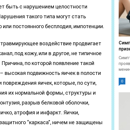
жет быть с нарушением целостности
 Нарушения такого типа могут стать
 или постоянного бесплодия, импотенции.
Симп
и травмирующее воздействие продвигает
приз
анал, под кожу, или в другое, не типичное
Симпт
 Причина, по которой появление такой
прояв
менин
 высокая подвижность яичек в полости
0
 повреждения яичек, которые, по сути,
ия их нормальной формы, структуры и
онтузия, разрыв белковой оболочки,
ичко, атрофия и инфаркт. Яички,
защитного “каркаса”, ничем не защищены