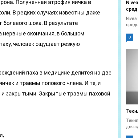
рона. Полученная атрофия яичка в
Nive
сред
ли. В редких случаях известны даже
Nivea
т болевого шока. В результате
средс
а нервные окончания, в большом
0
паху, человек ощущает резкую
реждений паха в медицине делится на две
ичек и травмы полового члена. И те, и
и и закрытыми. Закрытые травмы паховой
Теки
Текил
для з
и;