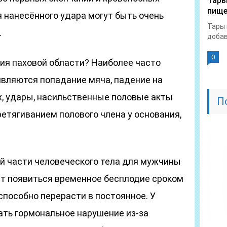
Тары
пище
 нанесённого удара могут быть очень
Тары 
.
добав
0
я паховой области? Наиболее часто
вляются попадание мяча, падение на
, удары, насильственные половые акты
П
ретягиванием полового члена у основания,
й части человеческого тела для мужчины
ет появиться временное бесплодие сроком
 способно перерасти в постоянное. У
ть гормональное нарушение из-за