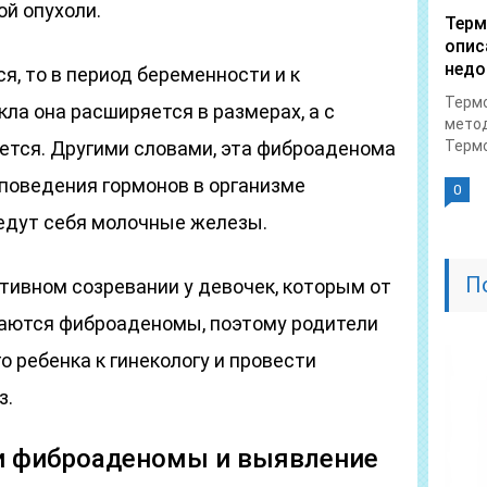
й опухоли.
Терм
опис
недо
я, то в период беременности и к
Термо
ла она расширяется в размерах, а с
метод
тся. Другими словами, эта фиброаденома
Термо
 поведения гормонов в организме
0
ведут себя молочные железы.
П
тивном созревании у девочек, которым от
иваются фиброаденомы, поэтому родители
о ребенка к гинекологу и провести
з.
и фиброаденомы и выявление