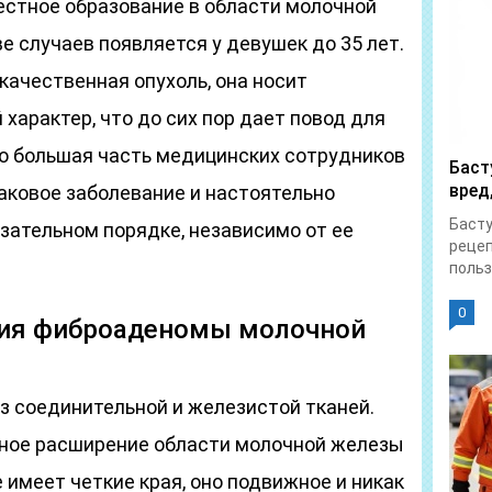
стное образование в области молочной
е случаев появляется у девушек до 35 лет.
окачественная опухоль, она носит
арактер, что до сих пор дает повод для
о большая часть медицинских сотрудников
Баст
вред
раковое заболевание и настоятельно
Басту
зательном порядке, независимо от ее
рецеп
польза
0
ия фиброаденомы молочной
 соединительной и железистой тканей.
нное расширение области молочной железы
е имеет четкие края, оно подвижное и никак