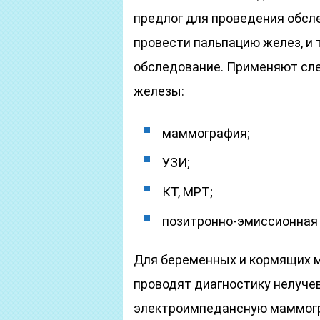
предлог для проведения обсл
провести пальпацию желез, и 
обследование. Применяют сл
железы:
маммография;
УЗИ;
КТ, МРТ;
позитронно-эмиссионная
Для беременных и кормящих м
проводят диагностику нелуче
электроимпедансную маммогр