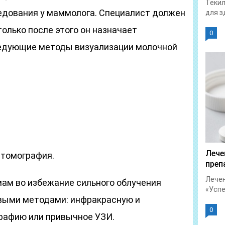
Текил
едования у маммолога. Специалист должен
для з
только после этого он назначает
0
едующие методы визуализации молочной
Лече
 томография.
преп
Лечен
ам во избежание сильного облучения
«Успет
выми методами: инфракрасную и
0
афию или привычное УЗИ.