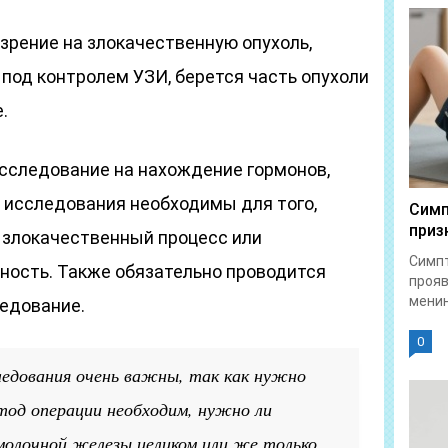
зрение на злокачественную опухоль,
под контролем УЗИ, берется часть опухоли
.
сследование на нахождение гормонов,
и исследования необходимы для того,
Симп
приз
 злокачественный процесс или
Симпт
тность. Также обязательно проводится
прояв
менин
ледование.
0
ледования очень важны, так как нужно
тод операции необходим, нужно ли
молочной железы целиком или же только