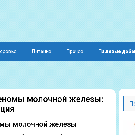
оровье
Питание
Прочее
Пищевые доба
еномы молочной железы:
П
ация
омы молочной железы