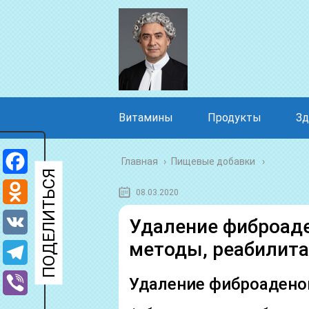
Витамины
Продукты
Зд
Главная
›
Пищевые добавки
Facebook
08.03.2020
Odnoklassniki
Удаление фиброад
методы, реабилит
VK
Telegram
Удаление фиброаден
Viber