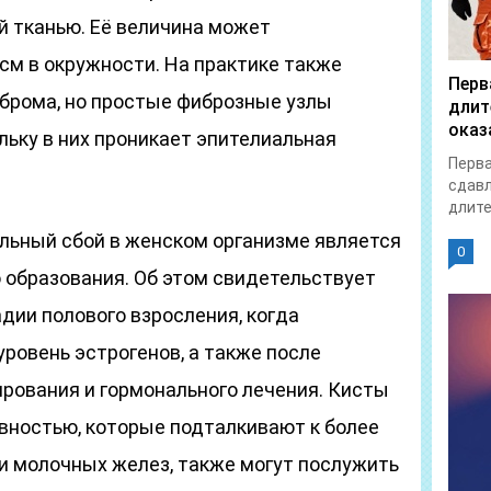
й тканью. Её величина может
 см в окружности. На практике также
Перв
брома, но простые фиброзные узлы
длит
оказ
ольку в них проникает эпителиальная
Перва
сдавл
длите
альный сбой в женском организме является
0
 образования. Об этом свидетельствует
дии полового взросления, когда
ровень эстрогенов, а также после
рования и гормонального лечения. Кисты
ивностью, которые подталкивают к более
и молочных желез, также могут послужить