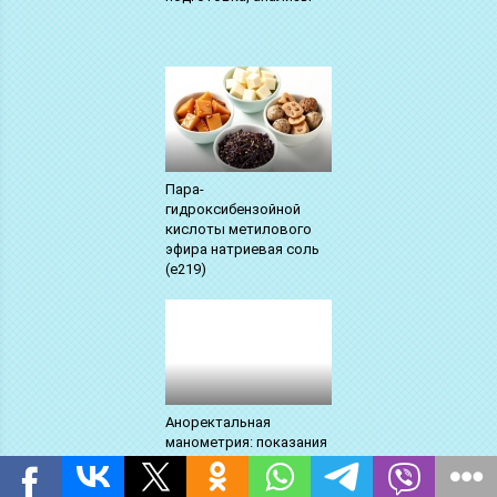
Пара-
гидроксибензойной
кислоты метилового
эфира натриевая соль
(е219)
Аноректальная
манометрия: показания
и подготовка к
проведению