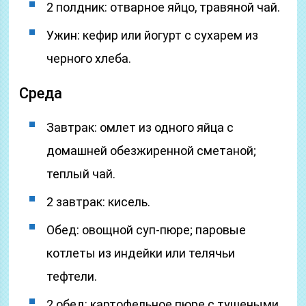
2 полдник: отварное яйцо, травяной чай.
Ужин: кефир или йогурт с сухарем из
черного хлеба.
Среда
Завтрак: омлет из одного яйца с
домашней обезжиренной сметаной;
теплый чай.
2 завтрак: кисель.
Обед: овощной суп-пюре; паровые
котлеты из индейки или телячьи
тефтели.
2 обед: картофельное пюре с тушеными