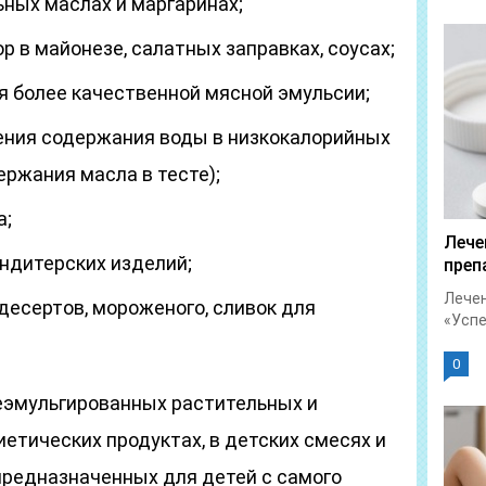
ьных маслах и маргаринах;
р в майонезе, салатных заправках, соусах;
ля более качественной мясной эмульсии;
ения содержания воды в низкокалорийных
ержания масла в тесте);
а;
Лече
ондитерских изделий;
преп
Лечен
десертов, мороженого, сливок для
«Успет
0
еэмульгированных растительных и
иетических продуктах, в детских смесях и
 предназначенных для детей с самого