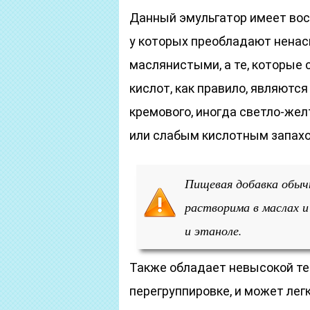
Данный эмульгатор имеет вос
у которых преобладают нена
маслянистыми, а те, которы
кислот, как правило, являютс
кремового, иногда светло-жел
или слабым кислотным запахо
Пищевая добавка обычн
растворима в маслах и
и этаноле.
Также обладает невысокой те
перегруппировке, и может лег