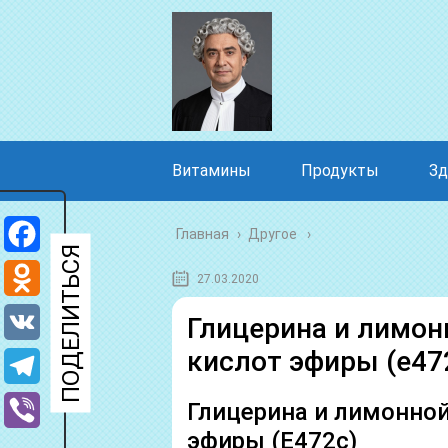
Витамины
Продукты
Зд
Главная
›
Другое
Facebook
27.03.2020
Odnoklassniki
Глицерина и лимон
кислот эфиры (е472
VK
Telegram
Глицерина и лимонно
эфиры (Е472с)
Viber