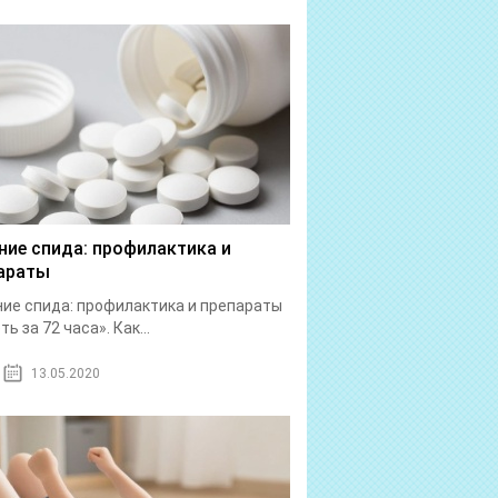
ние спида: профилактика и
араты
ие спида: профилактика и препараты
ь за 72 часа». Как...
13.05.2020