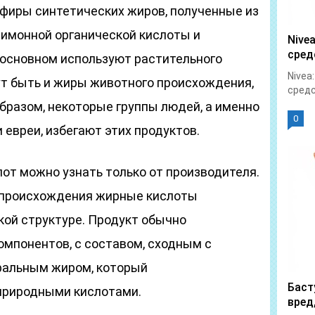
эфиры синтетических жиров, полученные из
лимонной органической кислоты и
Nive
сред
 основном используют растительного
Nivea
ут быть и жиры животного происхождения,
средс
бразом, некоторые группы людей, а именно
0
 евреи, избегают этих продуктов.
от можно узнать только от производителя.
о происхождения жирные кислоты
кой структуре. Продукт обычно
омпонентов, с составом, сходным с
ральным жиром, который
Баст
природными кислотами.
вред