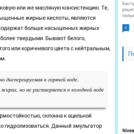
Басту
ковую или же масляную консистенцию. Те,
рецеп
польза
сыщенные жирные кислоты, являются
е содержат больше насыщенных жирных
0
я более твердыми. Бывают белого,
того или коричневого цвета с нейтральным,
П
м.
о диспергируемая в горячей воде,
 жирах, но не растворяется в холодной воде
рмостойкостью, склонна к ацильной
ко гидролизоваться. Данный эмульгатор
Nive