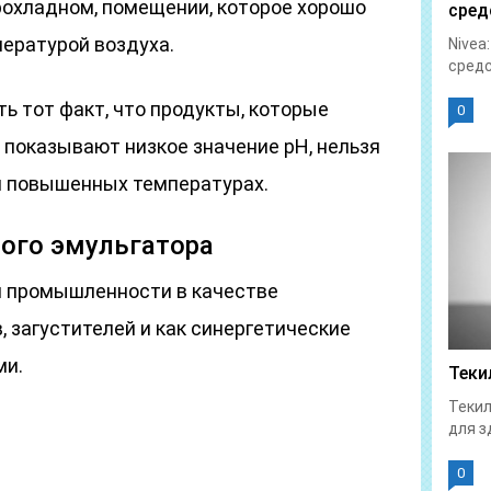
рохладном, помещении, которое хорошо
сред
пературой воздуха.
Nivea
средс
ь тот факт, что продукты, которые
0
е показывают низкое значение pH, нельзя
и повышенных температурах.
ого эмульгатора
й промышленности в качестве
, загустителей и как синергетические
ми.
Теки
Текил
для з
0