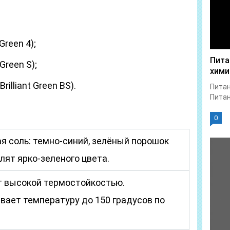
reen 4);
Пита
Green S);
хими
illiant Green BS).
Питан
Питан
0
я соль: темно-синий, зелёный порошок
лят ярко-зеленого цвета.
 высокой термостойкостью.
ает температуру до 150 градусов по
.