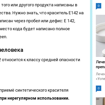
того или другого продукта написаны в
0
ства. Нужно знать, что краситель Е142 на
писан через пробел или дефис: Е 142,
 вместо кода будет написано полное
een.
человека
 относится к классу средней опасности
Лече
преп
Лечен
«Успет
0
приемё синтетического красителя
при нерегулярном использовании.