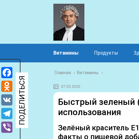
Витамины
Продукты
З
Главная
›
Витамины
Facebook
07.03.2020
Odnoklassniki
Быстрый зеленый (
использования
VK
Telegram
Зелёный краситель Е
факты о пищевой доб
Viber