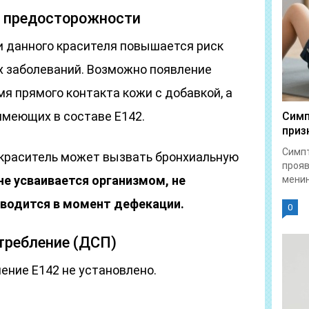
 предосторожности
 данного красителя повышается риск
х заболеваний. Возможно появление
мя прямого контакта кожи с добавкой, а
имеющих в составе Е142.
Симп
приз
Симпт
 краситель может вызвать бронхиальную
прояв
не усваивается организмом, не
менин
ыводится в момент дефекации.
0
требление (ДСП)
ение Е142 не установлено.