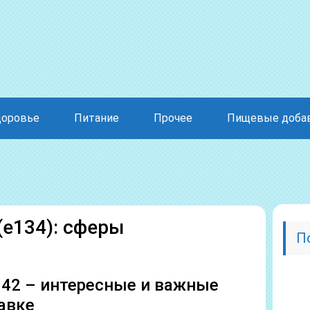
доровье
Питание
Прочее
Пищевые доба
е134): сферы
П
142 – интересные и важные
авке