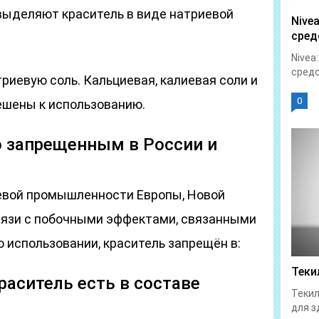
выделяют краситель в виде натриевой
Nive
сред
Nivea
средс
иевую соль. Кальциевая, калиевая соли и
0
ешены к использованию.
о запрещенным в России и
евой промышленности Европы, Новой
связи с побочными эффектами, связанными
о использовании, краситель запрещён в:
Теки
краситель есть в составе
Текил
для з