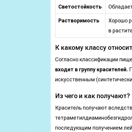
Светостойкость
Обладает
Растворимость
Хорошо р
в растит
К какому классу относи
Согласно классификации пище
входит в группу красителей.
П
искусственным (синтетически
Из чего и как получают?
Краситель получают вследст
тетраметилдиаминобезгидрола
последующим получением лей