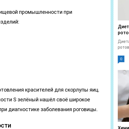
пищевой промышленности при
изделий:
Диет
рото
Диета
ротов
0
отовления красителей для скорлупы яиц.
сти S зелёный нашёл своё широкое
при диагностике заболевания роговицы.
ости
Хими