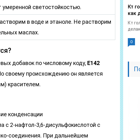
 умеренной светостойкостью.
Кт г
как 
астворим в воде и этаноле. Не растворим
Кт го
делаю
ельных маслах.
0
тся?
вых добавок по числовому коду,
Е142
П
о своему происхождению он является
м) красителем.
вие конденсации
 с 2-нафтол-3,6-дисульфокислотой с
ко-соединения. При дальнейшем