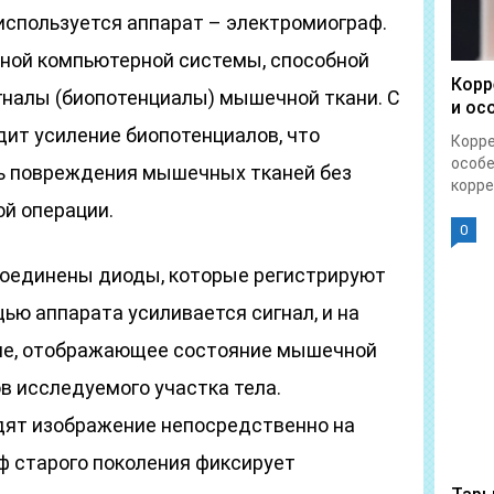
используется аппарат – электромиограф.
тной компьютерной системы, способной
Корр
налы (биопотенциалы) мышечной ткани. С
и ос
ит усиление биопотенциалов, что
Корре
особе
ь повреждения мышечных тканей без
корре
ой операции.
0
соединены диоды, которые регистрируют
ью аппарата усиливается сигнал, и на
ие, отображающее состояние мышечной
в исследуемого участка тела.
ят изображение непосредственно на
ф старого поколения фиксирует