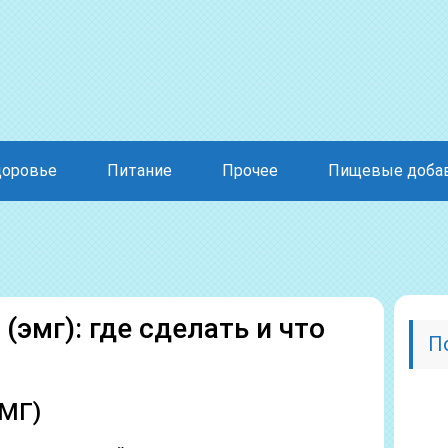
доровье
Питание
Прочее
Пищевые доба
эмг): где сделать и что
П
МГ)