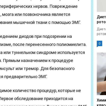
 периферических нервов. Повреждение
 мозга или позвоночника является
Диет
рото
ования мышечной ткани с помощью ЭМГ.
Диета
ротов
ведением диодов при подозрении на
0
лизме, после перенесенного полиомиелита.
ва или туннельном синдроме используется
. Прямым назначением к процедуре
нсульт или тремор. Для безопасного
ся предварительно ЭМГ.
димое количество процедур, которые не
ервое обследование приходится на
Хими
клас