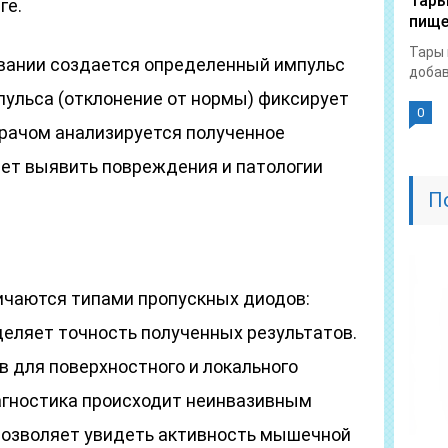
Тары
ге.
пище
Тары 
вании создается определенный импульс
добав
ульса (отклонение от нормы) фиксирует
0
Врачом анализируется полученное
яет выявить повреждения и патологии
П
ичаются типами пропускных диодов:
деляет точность полученных результатов.
в для поверхностного и локального
агностика происходит неинвазивным
позволяет увидеть активность мышечной