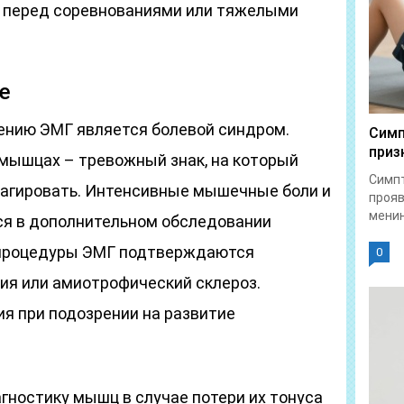
 перед соревнованиями или тяжелыми
е
ению ЭМГ является болевой синдром.
Симп
приз
 мышцах – тревожный знак, на который
Симпт
агировать. Интенсивные мышечные боли и
прояв
менин
я в дополнительном обследовании
 процедуры ЭМГ подтверждаются
0
ния или амиотрофический склероз.
я при подозрении на развитие
гностику мышц в случае потери их тонуса