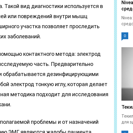
Nive
а. Такой вид диагностики используется в
сред
олей или повреждений внутри мышц
Nivea
средс
ширного участка позволяет проследить
их заболеваний.
0
помощью контактного метода: электрод
исследуемую часть. Предварительно
я и обрабатывается дезинфицирующими
ой электрод тонкую иглу, которая делает
ная методика подходит для исследования
ани.
Теки
Текил
полагаемой проблемы и от назначений
для з
нию ЭМГ являются жалобы пациента,