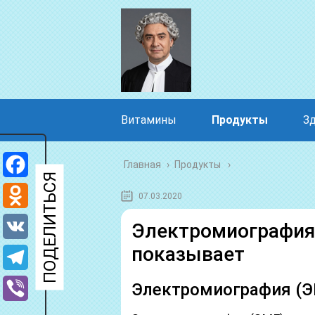
Витамины
Продукты
З
Главная
›
Продукты
Facebook
07.03.2020
Odnoklassniki
Электромиография (
показывает
VK
Telegram
Электромиография (Э
Viber