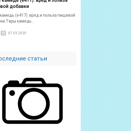
 камедь (е417): вред и польза
вой добавки
камедь (е417): вред и польза пищевой
ки Тары камедь...
07.03.2020
оследние статьи